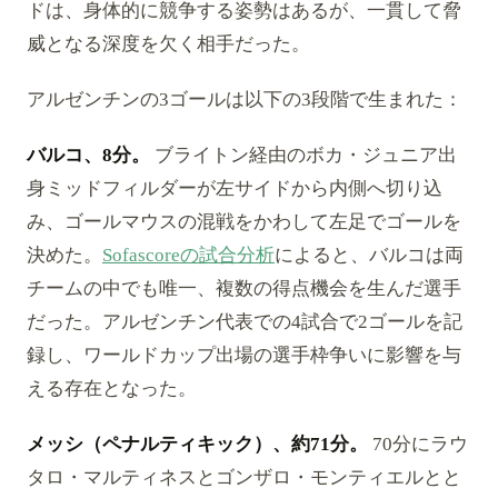
ドは、身体的に競争する姿勢はあるが、一貫して脅
威となる深度を欠く相手だった。
アルゼンチンの3ゴールは以下の3段階で生まれた：
バルコ、8分。
ブライトン経由のボカ・ジュニア出
身ミッドフィルダーが左サイドから内側へ切り込
み、ゴールマウスの混戦をかわして左足でゴールを
決めた。
Sofascoreの試合分析
によると、バルコは両
チームの中でも唯一、複数の得点機会を生んだ選手
だった。アルゼンチン代表での4試合で2ゴールを記
録し、ワールドカップ出場の選手枠争いに影響を与
える存在となった。
メッシ（ペナルティキック）、約71分。
70分にラウ
タロ・マルティネスとゴンザロ・モンティエルとと