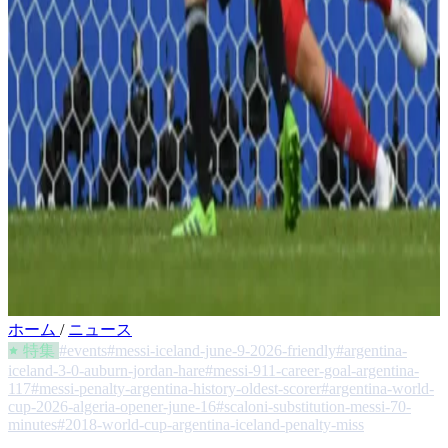
ホーム
/
ニュース
特集
#events
#messi-iceland-june-9-2026-friendly
#argentina-
iceland-3-0-auburn-jordan-hare
#messi-911-career-goal-argentina-
117
#messi-penalty-argentina-history-oldest-scorer
#argentina-world-
cup-2026-algeria-opener-june-16
#scaloni-substitution-messi-70-
minutes
#2018-world-cup-argentina-iceland-penalty-miss