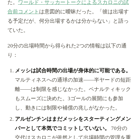
た。
ワールド・サッカートークによるスカロニの試
合前コメント
は意図的に曖昧だった。「彼は出場す
る予定だが、何分出場するかは分からない」と語っ
ていた。
20分の出場時間から得られた2つの情報は以下の通
り：
メッシは試合時間の出場が身体的に可能である。
マルティネスへの通球の加速——半ヤードの短距
離——は制限を感じなかった。ペナルティキック
もスムーズに決めた。3ゴールの展開にも参加
し、動きには制限や補償の兆しがなかった。
アルゼンチンはまだメッシをスターティングメン
バーとして本気でコミットしていない。
70分の
交代はスカロニが依然として出場時間の管理を重