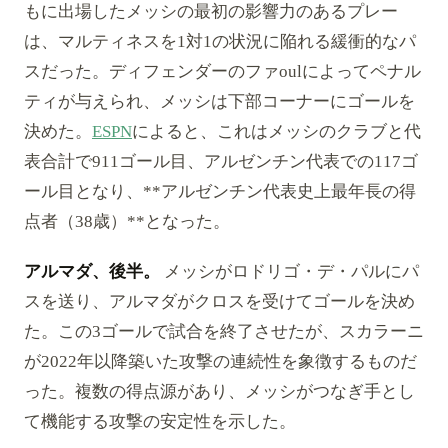
もに出場したメッシの最初の影響力のあるプレー
は、マルティネスを1対1の状況に陥れる緩衝的なパ
スだった。ディフェンダーのファoulによってペナル
ティが与えられ、メッシは下部コーナーにゴールを
決めた。
ESPN
によると、これはメッシのクラブと代
表合計で911ゴール目、アルゼンチン代表での117ゴ
ール目となり、**アルゼンチン代表史上最年長の得
点者（38歳）**となった。
アルマダ、後半。
メッシがロドリゴ・デ・パルにパ
スを送り、アルマダがクロスを受けてゴールを決め
た。この3ゴールで試合を終了させたが、スカラーニ
が2022年以降築いた攻撃の連続性を象徴するものだ
った。複数の得点源があり、メッシがつなぎ手とし
て機能する攻撃の安定性を示した。