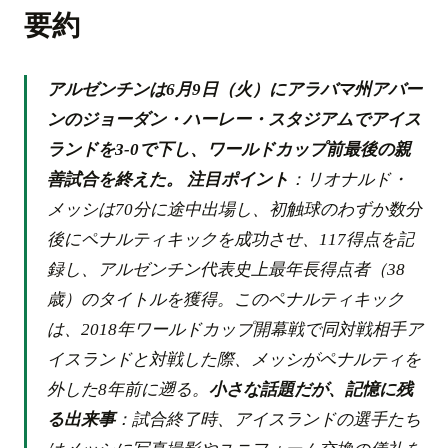
要約
アルゼンチンは6月9日（火）にアラバマ州アバー
ンのジョーダン・ハーレー・スタジアムでアイス
ランドを3-0で下し、ワールドカップ前最後の親
善試合を終えた。
注目ポイント
：リオナルド・
メッシは70分に途中出場し、初触球のわずか数分
後にペナルティキックを成功させ、117得点を記
録し、アルゼンチン代表史上最年長得点者（38
歳）のタイトルを獲得。このペナルティキック
は、2018年ワールドカップ開幕戦で同対戦相手ア
イスランドと対戦した際、メッシがペナルティを
外した8年前に遡る。
小さな話題だが、記憶に残
る出来事
：試合終了時、アイスランドの選手たち