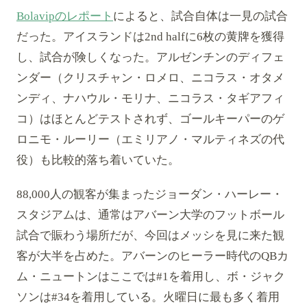
Bolavipのレポート
によると、試合自体は一見の試合
だった。アイスランドは2nd halfに6枚の黄牌を獲得
し、試合が険しくなった。アルゼンチンのディフェ
ンダー（クリスチャン・ロメロ、ニコラス・オタメ
ンディ、ナハウル・モリナ、ニコラス・タギアフィ
コ）はほとんどテストされず、ゴールキーパーのゲ
ロニモ・ルーリー（エミリアノ・マルティネズの代
役）も比較的落ち着いていた。
88,000人の観客が集まったジョーダン・ハーレー・
スタジアムは、通常はアバーン大学のフットボール
試合で賑わう場所だが、今回はメッシを見に来た観
客が大半を占めた。アバーンのヒーラー時代のQBカ
ム・ニュートンはここでは#1を着用し、ボ・ジャク
ソンは#34を着用している。火曜日に最も多く着用