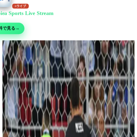
ライブ
iea Sports Live Stream
で無料視聴
ー・MMA・モータースポーツ・テニスなど30以上の競技 — 無料ライブ、
料で見る
→