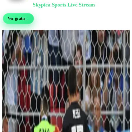
Ver gratis en
Skypiea Sports Live Stream
Fútbol, MMA, motor, tenis y más de 30 deportes — en vivo y gratis, sin registro
Ver gratis
→