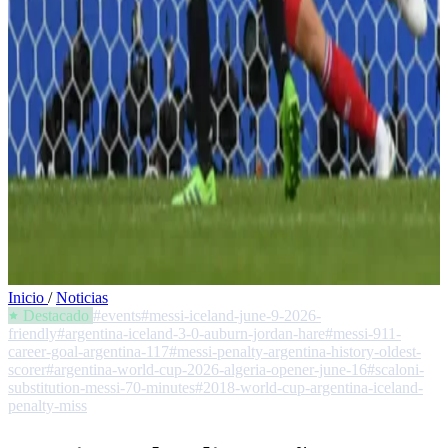
Inicio
/
Noticias
Destacado
#events
#messi-iceland-june-9-2026-
friendly
#argentina-iceland-3-0-auburn-jordan-hare
#messi-911-
career-goal-argentina-117
#messi-penalty-argentina-history-oldest-
scorer
#argentina-world-cup-2026-algeria-opener-june-16
#scaloni-
substitution-messi-70-minutes
#2018-world-cup-argentina-iceland-
penalty-miss