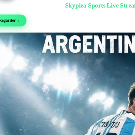
garder gratuitement sur
Skypiea Sports Live Stre
ball, MMA, sport auto, tennis et plus de 30 sports — en direct et gratuit, sans inscri
Regarder
→