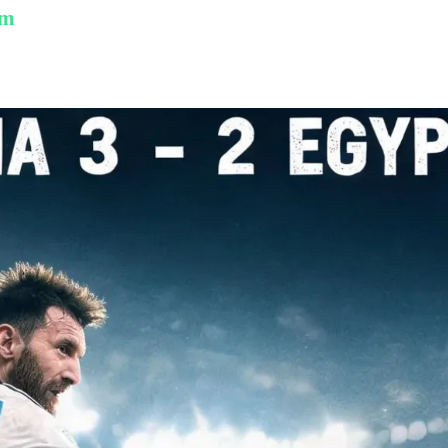
am
ption