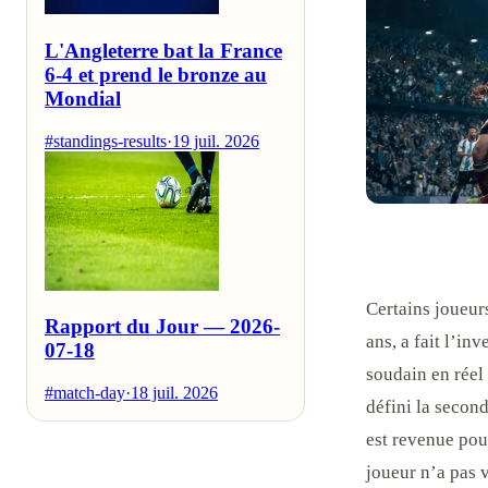
L'Angleterre bat la France
6-4 et prend le bronze au
Mondial
#standings-results
·
19 juil. 2026
Certains joueurs
Rapport du Jour — 2026-
ans, a fait l’in
07-18
soudain en réel
#match-day
·
18 juil. 2026
défini la second
est revenue pou
joueur n’a pas v