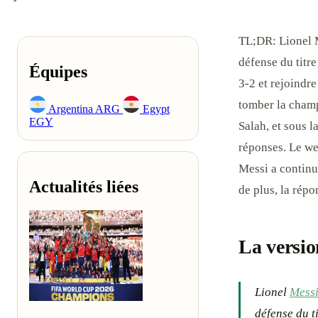
TL;DR: Lionel M
défense du titre
Équipes
3-2 et rejoindre
tomber la champ
Argentina
ARG
Egypt
EGY
Salah, et sous l
réponses. Le we
Messi a continu
Actualités liées
de plus, la répo
La versio
Lionel
Mess
défense du t