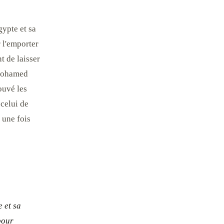
gypte et sa
r l'emporter
t de laisser
 Mohamed
rouvé les
celui de
 une fois
e et sa
pour