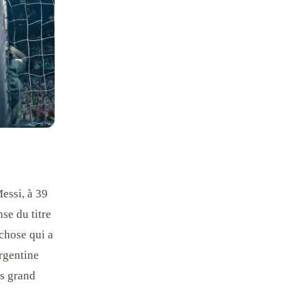
essi, à 39
se du titre
chose qui a
Argentine
us grand