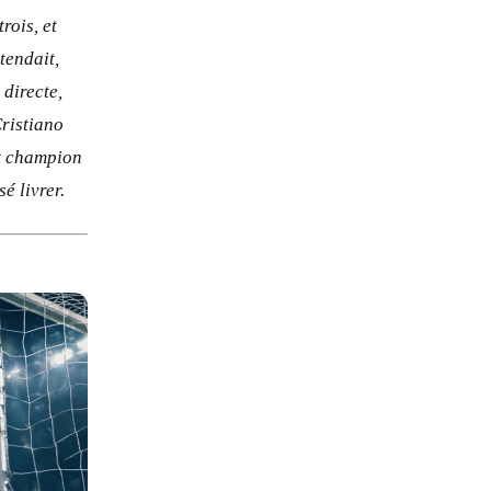
rois, et
tendait,
 directe,
ristiano
et champion
é livrer.