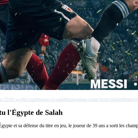
si-2026-world-cup
#messi-vs-salah
#argentina-come-from-behind
#messi
tu l'Égypte de Salah
gypte et sa défense du titre en jeu, le joueur de 39 ans a sorti les champi