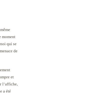
de même
 le moment
rnoi qui se
a menace de
arement
rompre et
r l’affiche,
e a été