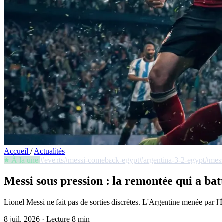
Accueil
/
Actualités
À la une
#events
#messi-comeback-egypt
#argentina-3-2-egypt
#mes
Messi sous pression : la remontée qui a bat
Lionel Messi ne fait pas de sorties discrètes. L'Argentine menée par l'É
8 juil. 2026
·
Lecture 8 min