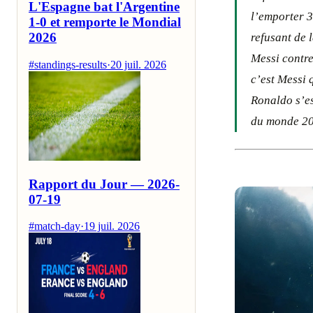
L'Espagne bat l'Argentine
l’emporter 3
1-0 et remporte le Mondial
2026
refusant de 
Messi contre
#standings-results
·
20 juil. 2026
c’est Messi 
Ronaldo s’es
du monde 202
Rapport du Jour — 2026-
07-19
#match-day
·
19 juil. 2026