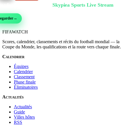
arder gratuitement sur
Skypiea Sports Live Stream
ball, MMA, sport auto, tennis et plus de 30 sports — en direct et gratuit, sans inscri
egarder
→
FIFA
WATCH
Scores, calendrier, classements et récits du football mondial — la
Coupe du Monde, les qualifications et la route vers chaque finale.
Calendrier
Équipes
Calendrier
Classement
Phase finale
Éliminatoires
Actualités
Actualités
Guide
Villes hôtes
RSS