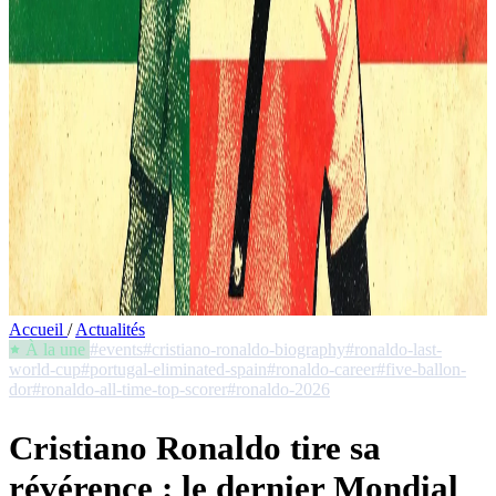
Accueil
/
Actualités
À la une
#events
#cristiano-ronaldo-biography
#ronaldo-last-
world-cup
#portugal-eliminated-spain
#ronaldo-career
#five-ballon-
dor
#ronaldo-all-time-top-scorer
#ronaldo-2026
Cristiano Ronaldo tire sa
révérence : le dernier Mondial