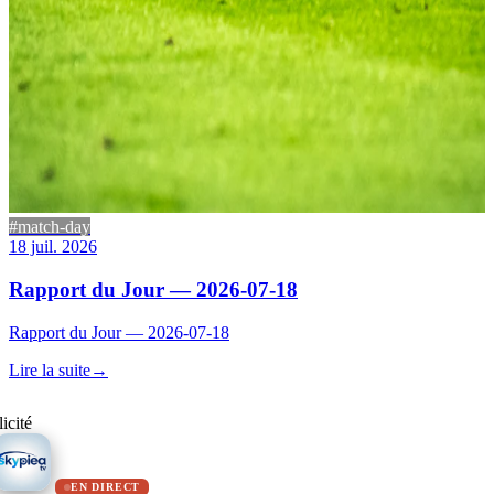
#match-day
18 juil. 2026
Rapport du Jour — 2026-07-18
Rapport du Jour — 2026-07-18
Lire la suite
→
icité
EN DIRECT