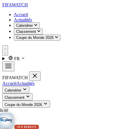
FIFA
WATCH
Accueil
Actualités
Calendrier
Classement
Coupe du Monde 2026
FR
FIFA
WATCH
Accueil
Actualités
Calendrier
Classement
Coupe du Monde 2026
icité
EN DIRECT