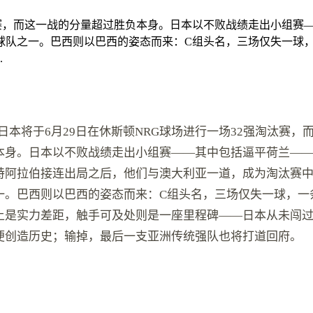
淘汰赛，而这一战的分量超过胜负本身。日本以不败战绩走出小组
球队之一。巴西则以巴西的姿态而来：C组头名，三场仅失一球
.
巴西与日本将于6月29日在休斯顿NRG球场进行一场32强淘汰赛，
本身。日本以不败战绩走出小组赛——其中包括逼平荷兰—
特阿拉伯接连出局之后，他们与澳大利亚一道，成为淘汰赛
一。巴西则以巴西的姿态而来：C组头名，三场仅失一球，一
上是实力差距，触手可及处则是一座里程碑——日本从未闯过
便创造历史；输掉，最后一支亚洲传统强队也将打道回府。