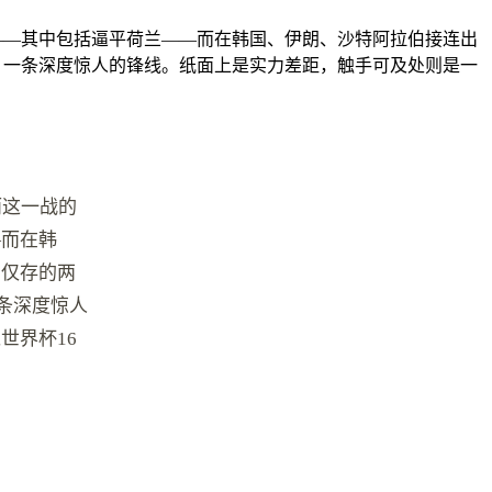
赛——其中包括逼平荷兰——而在韩国、伊朗、沙特阿拉伯接连出
，一条深度惊人的锋线。纸面上是实力差距，触手可及处则是一
而这一战的
—而在韩
中仅存的两
条深度惊人
世界杯16