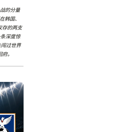
一战的分量
在韩国、
仅存的两支
一条深度惊
未闯过世界
回府。