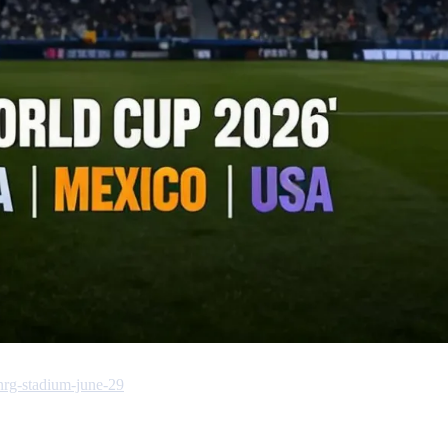
nrg-stadium-june-29