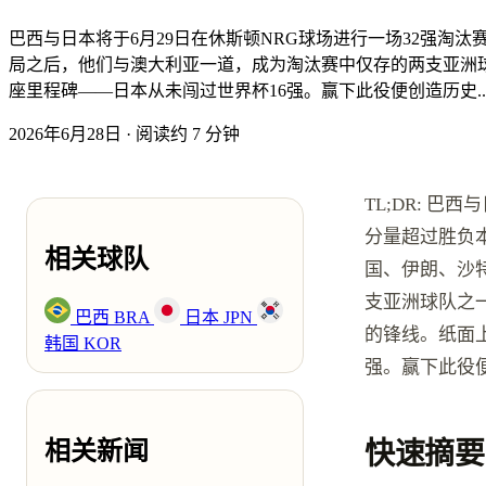
巴西与日本将于6月29日在休斯顿NRG球场进行一场32强
局之后，他们与澳大利亚一道，成为淘汰赛中仅存的两支亚洲
座里程碑——日本从未闯过世界杯16强。赢下此役便创造历史..
2026年6月28日
·
阅读约 7 分钟
TL;DR: 
分量超过胜负
相关球队
国、伊朗、沙
支亚洲球队之
巴西
BRA
日本
JPN
的锋线。纸面
韩国
KOR
强。赢下此役
相关新闻
快速摘要