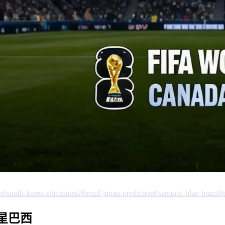
m
#south-korea-eliminated
#brazil-japan-prediction
#samurai-blue-brazil
#
星巴西