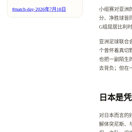
小组赛对亚洲
#match-day
·
2026年7月18日
分、净胜球皆同
G组屈居比利
亚洲足球联合
个曾怀着真切
也把一副陌生
去背负；但在
日本是凭
对日本而言的
解体突尼斯、与