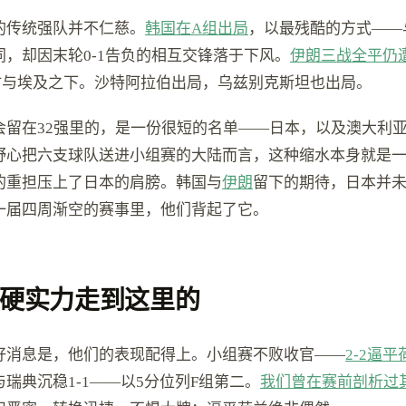
的传统强队并不仁慈。
韩国在A组出局
，以最残酷的方式——
，却因末轮0-1告负的相互交锋落于下风。
伊朗三战全平仍
时与埃及之下。沙特阿拉伯出局，乌兹别克斯坦也出局。
会留在32强里的，是一份很短的名单——日本，以及澳大利
野心把六支球队送进小组赛的大陆而言，这种缩水本身就是
的重担压上了日本的肩膀。韩国与
伊朗
留下的期待，日本并
一届四周渐空的赛事里，他们背起了它。
硬实力走到这里的
好消息是，他们的表现配得上。小组赛不败收官——
2-2逼平
瑞典沉稳1-1——以5分位列F组第二。
我们曾在赛前剖析过