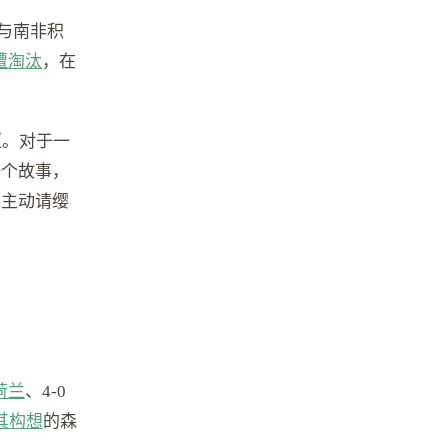
与南非积
遭淘汰
，在
亚。对于一
一个故事，
未主动请缨
荷兰
、4-0
其构想
的森