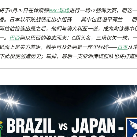
将于6月29日在休斯顿
NRG球场
进行一场32强淘汰赛，而这
身。日本以不败战绩走出小组赛——其中包括逼平荷兰——而
阿拉伯接连出局之后，他们与澳大利亚一道，成为淘汰赛中
一。
巴西
则以巴西的姿态而来：C组头名，三场仅失一球，
纸面上是实力差距，触手可及处则是一座里程碑——
日本
从
赢下此役便创造历史；输掉，最后一支亚洲传统强队也将打道