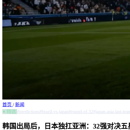
首页
/
新闻
精选
#predictions
#brazil-vs-japan
#round-of-32
#japan-asia-last-tea
韩国出局后，日本独扛亚洲：32强对决五