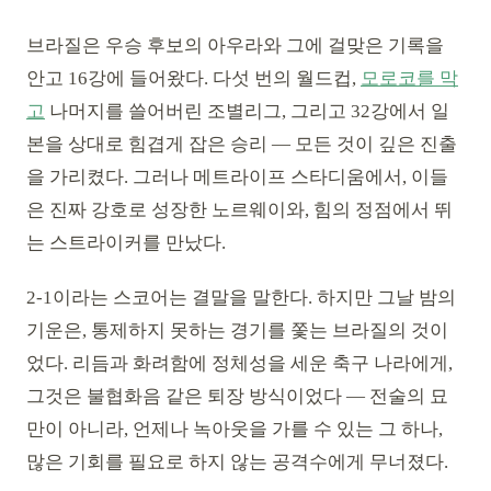
브라질은 우승 후보의 아우라와 그에 걸맞은 기록을
안고 16강에 들어왔다. 다섯 번의 월드컵,
모로코를 막
고
나머지를 쓸어버린 조별리그, 그리고 32강에서 일
본을 상대로 힘겹게 잡은 승리 — 모든 것이 깊은 진출
을 가리켰다. 그러나 메트라이프 스타디움에서, 이들
은 진짜 강호로 성장한 노르웨이와, 힘의 정점에서 뛰
는 스트라이커를 만났다.
2-1이라는 스코어는 결말을 말한다. 하지만 그날 밤의
기운은, 통제하지 못하는 경기를 쫓는 브라질의 것이
었다. 리듬과 화려함에 정체성을 세운 축구 나라에게,
그것은 불협화음 같은 퇴장 방식이었다 — 전술의 묘
만이 아니라, 언제나 녹아웃을 가를 수 있는 그 하나,
많은 기회를 필요로 하지 않는 공격수에게 무너졌다.