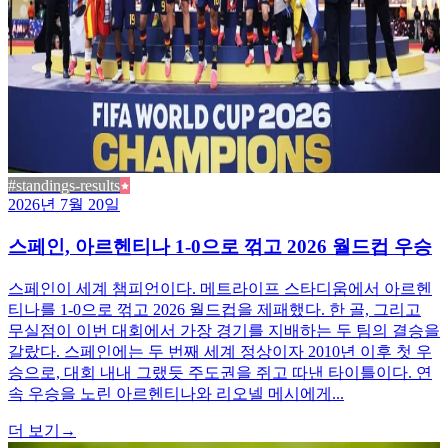
#standings-results
2026년 7월 20일
스페인, 아르헨티나 1-0으로 꺾고 2026 월드컵 우승
스페인이 세계 챔피언이다. 메트라이프 스타디움에서 아르헨
티나를 1-0으로 꺾고 2026 월드컵을 제패했다. 한 골, 그리고
무실점이 이번 대회에서 가장 경기를 지배하는 두 팀의 결승을
갈랐다. 스페인에는 두 번째 세계 정상이자 2010년 이후 첫 우
승으로, 대회 내내 그랬듯 주도권을 쥐고 따낸 타이틀이다. 연
속 우승을 노린 아르헨티나와 리오넬 메시에게...
더 보기
→