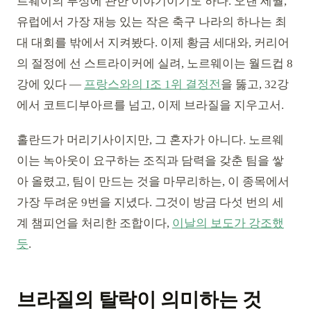
르웨이의 부상에 관한 이야기이기도 하다. 오랜 세월,
유럽에서 가장 재능 있는 작은 축구 나라의 하나는 최
대 대회를 밖에서 지켜봤다. 이제 황금 세대와, 커리어
의 절정에 선 스트라이커에 실려, 노르웨이는 월드컵 8
강에 있다 —
프랑스와의 I조 1위 결정전
을 뚫고, 32강
에서 코트디부아르를 넘고, 이제 브라질을 지우고서.
홀란드가 머리기사이지만, 그 혼자가 아니다. 노르웨
이는 녹아웃이 요구하는 조직과 담력을 갖춘 팀을 쌓
아 올렸고, 팀이 만드는 것을 마무리하는, 이 종목에서
가장 두려운 9번을 지녔다. 그것이 방금 다섯 번의 세
계 챔피언을 처리한 조합이다,
이날의 보도가 강조했
듯
.
브라질의 탈락이 의미하는 것