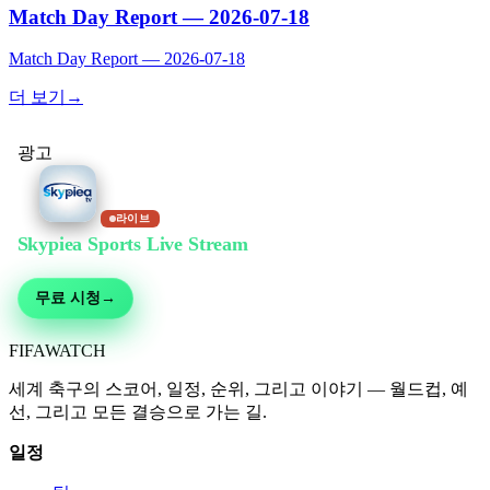
Match Day Report — 2026-07-18
Match Day Report — 2026-07-18
더 보기
→
광고
라이브
Skypiea Sports Live Stream
에서 무료 시청
축구, MMA, 모터스포츠, 테니스 등 30여 종목 — 무료 생중계, 가입 불필요
무료 시청
→
FIFA
WATCH
세계 축구의 스코어, 일정, 순위, 그리고 이야기 — 월드컵, 예
선, 그리고 모든 결승으로 가는 길.
일정