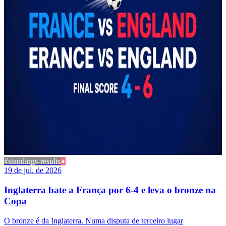
#standings-results
19 de jul. de 2026
Inglaterra bate a França por 6-4 e leva o bronze na
Copa
O bronze é da Inglaterra. Numa disputa de terceiro lugar