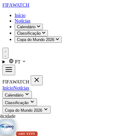
FIFA
WATCH
Início
Notícias
Calendário
Classificação
Copa do Mundo 2026
PT
FIFA
WATCH
Início
Notícias
Calendário
Classificação
Copa do Mundo 2026
licidade
AO VIVO