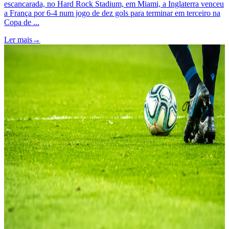
escancarada, no Hard Rock Stadium, em Miami, a Inglaterra venceu
a França por 6-4 num jogo de dez gols para terminar em terceiro na
Copa de ...
Ler mais
→