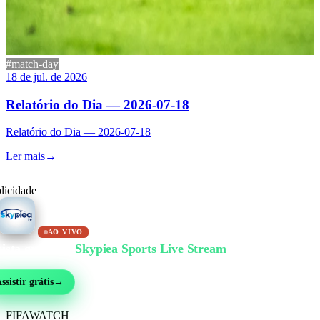
#match-day
18 de jul. de 2026
Relatório do Dia — 2026-07-18
Relatório do Dia — 2026-07-18
Ler mais
→
licidade
AO VIVO
ista grátis no
Skypiea Sports Live Stream
bol, MMA, automobilismo, tênis e mais de 30 esportes — ao vivo e grátis, sem cad
ssistir grátis
→
FIFA
WATCH