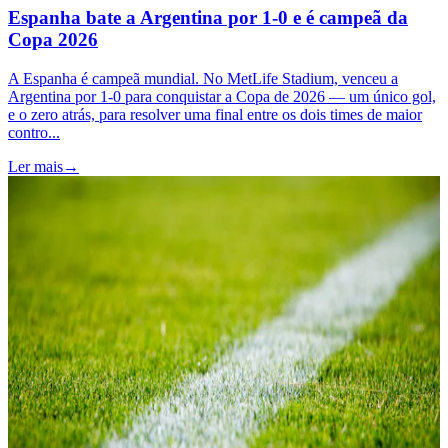
Espanha bate a Argentina por 1-0 e é campeã da
Copa 2026
A Espanha é campeã mundial. No MetLife Stadium, venceu a
Argentina por 1-0 para conquistar a Copa de 2026 — um único gol,
e o zero atrás, para resolver uma final entre os dois times de maior
contro...
Ler mais
→