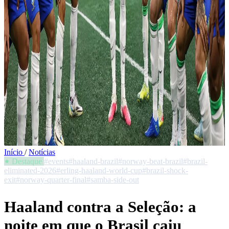
Início
/
Notícias
Destaque
#events
#haaland-brazil
#norway-beat-brazil
#brazil-
eliminated-2026
#erling-haaland-world-cup
#brazil-shock-
exit
#norway-quarter-final
#samba-side-out
Haaland contra a Seleção: a
noite em que o Brasil caiu