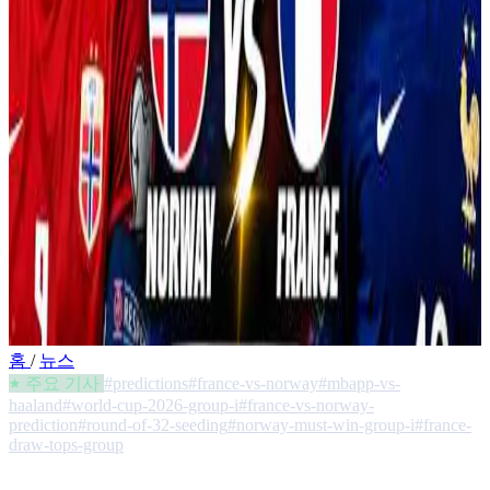
홈
/
뉴스
주요 기사
#predictions
#france-vs-norway
#mbapp-vs-
haaland
#world-cup-2026-group-i
#france-vs-norway-
prediction
#round-of-32-seeding
#norway-must-win-group-i
#france-
draw-tops-group