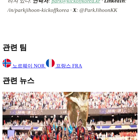
려져 있다.
연락처
:
park@kickoffkorea.kr
·
LinkedIn
:
/in/parkjihoon-kickoffkorea ·
X
: @ParkJihoonKK
관련 팀
노르웨이
NOR
프랑스
FRA
관련 뉴스