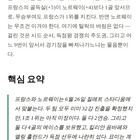
프랑스의 골득실(+5)이 노르웨이(+4)보다 1골 앞서므
로, 무승부여도 프랑스가 1위를 지킨다. 반면 노르웨이
는 무조건 이겨야 한다. 여기에 탈락의 벼랑은 없다 —
걸린 것은 시드 순서, 득점왕 경쟁의 주도권, 그리고 어
느 9번이 앞서서 경기장을 빠져나가느냐는 물음뿐이
다.
핵심 요약
프랑스와 노르웨이는 6월 26일 질레트 스타디움에
서 맞붙는다. 두 팀 모두 이미 32강 진출을 확정했지
만, I조 1위는 아직 미정이다. 둘 다 2연승. 그리고
둘 다 4골의 에이스를 보유했고, 킬리안 음바페와
엘링 홀란드가 득점 선두에 나란히 섰다. 묘미는 계