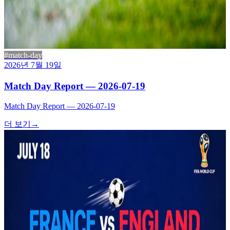
#match-day
2026년 7월 19일
Match Day Report — 2026-07-19
Match Day Report — 2026-07-19
더 보기
→