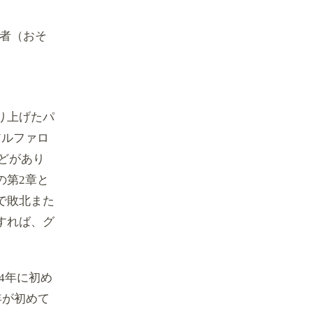
勝者（おそ
り上げたパ
アルファロ
どがあり
の第2章と
で敗北また
すれば、グ
74年に初め
年が初めて