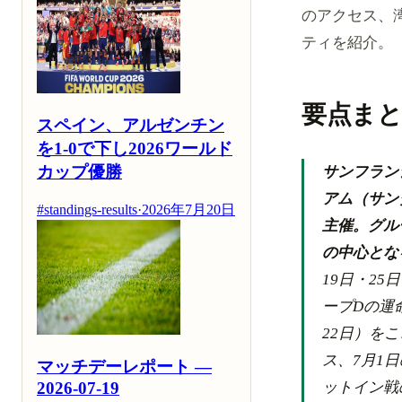
のアクセス、
ティを紹介。
要点ま
スペイン、アルゼンチン
を1-0で下し2026ワールド
カップ優勝
サンフラン
アム（サン
#standings-results
·
2026年7月20日
主催。グル
の中心とな
19日・2
ープDの運
22日）をこ
ス、7月1
マッチデーレポート —
2026-07-19
ットイン戦