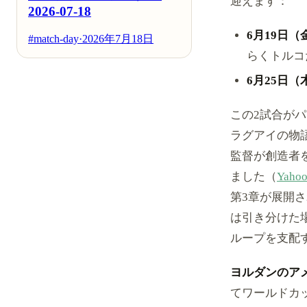
迎えます：
2026-07-18
6月19日（
#match-day
·
2026年7月18日
らくトルコ
6月25日（
この2試合が
ラグアイの物
監督が創造者
ました（
Yah
第3章が展開
は引き分けた
ループを支配
ヨルダンのア
てワールドカ