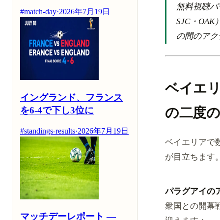
無料視聴パ
#match-day
·
2026年7月19日
SJC・O
の間のアク
ベイエ
イングランド、フランス
の二度
を6-4で下し3位に
#standings-results
·
2026年7月19日
ベイエリアで
が目立ちます
パラグアイの
衆国との開幕
マッチデーレポート —