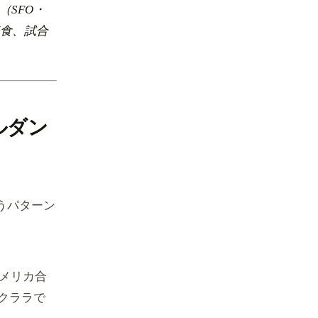
SFO・
美食、試合
ルダン
うパターン
アメリカ合
クララで