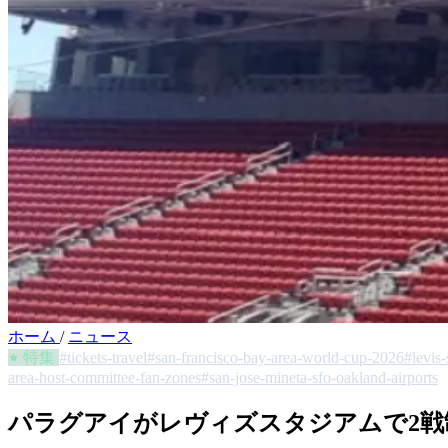
ホーム
/
ニュース
特集
#tickets-travel
#san-francisco-bay-area-world-cup-2026
#levis-
area-host-committee-fan-zones
#san-jose-mineta-sfo-oakland-airports
パラグアイがレヴィズスタジアムで2戦