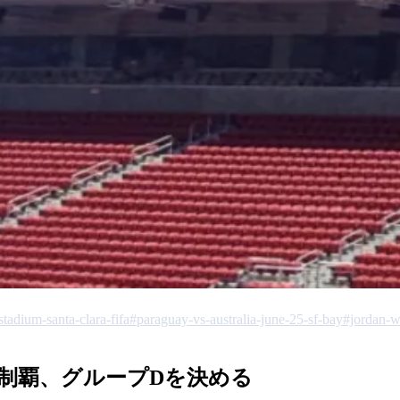
stadium-santa-clara-fifa
#paraguay-vs-australia-june-25-sf-bay
#jordan-w
制覇、グループDを決める