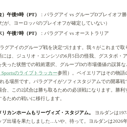
金）午後9時（PT）
：パラグアイ vs グループDプレイオフ
だが、ヨーロッパのプレイオフが確定していない）
木）午後7時（PT）
：パラグアイ vs オーストラリア
パラグアイのグループ戦を決定づけます。我々がこれまで取
語には、ジュリオ・エンシソの6月5日の怪我、グスタボ・
を失った状態での戦術選択、グループDの市場価値の誤算な
oo Sportsのライブトラッカー
参照）。ベイエリアはその物語
される場所です。パラグアイがソフィスタジアムでの開幕戦
場合、この2試合は勝ち取るための必須戦になります。勝利
するための戦いに移行します。
メリカンホームもリーヴィズ・スタジアム。
ヨルダンは19
ップ出場を果たしました…いや、待って。ヨルダンは2026