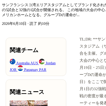
サンフランシスコ湾エリアスタジアムとしてブランド化されたレ
の5試合と32強の1試合が開催される。 この地域の大会の中
メリカンホームとなる。グループDの運命が...
2026年6月10日
·
読了 約10分
TL;DR: 
スタジアム（サ
関連チーム
合を主催。グル
大会の中心とな
Australia
AUS
Jordan
月19日・2
JOR
Paraguay
PAR
ープDの運命が
日）をここで開
月1日の32
関連ニュース
戦の密度が最
ーティーを発表