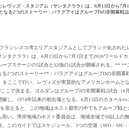
ヴィズ・スタジアム（サンタクララ）は、6月13日から7月1
心となる2つのストーリー：パラグアイはグループDの非開幕戦2
**サンフランシスコ湾エリアスタジアムとしてブランド化され
ンタクララ）は、6月13日から7月1日まで2026ワールドカ
ープステージの5試合と32強の1試合が開催される。** *
る2つのストーリー**：パラグアイはグループDの非開幕戦
5日）をここで行い、レヴィズが実質的なアメリカンホームと
ここで決まる。ヨルダンはグループJの非開幕戦2試合（6月1
催し、1974年以来の初出場となる。6月13日のカタールvs
強戦を加えると、この地域はホスト都市の中でもグループ戦と
も高い。湾岸地域のホスト委員会は、地域全域で30以上の
。このガイドではスケジュール、3つの空港（SFO・SJC・