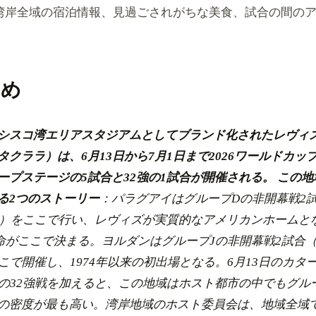
湾岸全域の宿泊情報、見過ごされがちな美食、試合の間の
とめ
シスコ湾エリアスタジアムとしてブランド化されたレヴィ
タクララ）は、6月13日から7月1日まで2026ワールドカッ
ープステージの5試合と32強の1試合が開催される。
この地
る2つのストーリー
：パラグアイはグループDの非開幕戦2試
5日）をここで行い、レヴィズが実質的なアメリカンホームと
命がここで決まる。ヨルダンはグループJの非開幕戦2試合（
こで開催し、1974年以来の初出場となる。6月13日のカター
日の32強戦を加えると、この地域はホスト都市の中でもグル
の密度が最も高い。湾岸地域のホスト委員会は、地域全域で