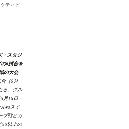
アクティビ
ズ・スタジ
プの6試合を
域の大会
合（6月
なる。グル
6月16日・
ルvsスイ
ープ戦とカ
30以上の