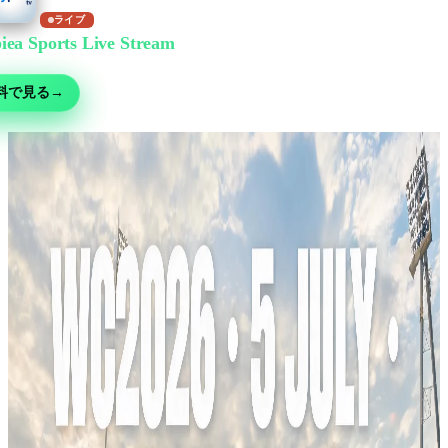
ライブ
iea Sports Live Stream
で無料視聴
ー・MMA・モータースポーツ・テニスなど30以上の競技 — 無料ライブ、
料で見る
→