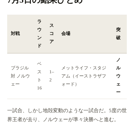
ラ
ス
ウ
突
対戦
コ
会場
ン
破
ア
ド
ノ
ベ
ブラジル
メットライフ・スタジ
ル
ス
1–
対 ノルウ
アム（イーストラザフ
ウ
ト
2
ェー
ォード）
ェ
16
ー
一試合、しかし地殻変動のような一試合だ。5度の世
界王者が去り、ノルウェーが準々決勝へと進む。