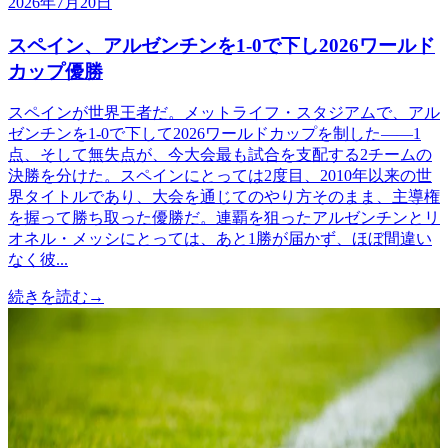
2026年7月20日
スペイン、アルゼンチンを1-0で下し2026ワールド
カップ優勝
スペインが世界王者だ。メットライフ・スタジアムで、アル
ゼンチンを1-0で下して2026ワールドカップを制した——1
点、そして無失点が、今大会最も試合を支配する2チームの
決勝を分けた。スペインにとっては2度目、2010年以来の世
界タイトルであり、大会を通じてのやり方そのまま、主導権
を握って勝ち取った優勝だ。連覇を狙ったアルゼンチンとリ
オネル・メッシにとっては、あと1勝が届かず、ほぼ間違い
なく彼...
続きを読む
→