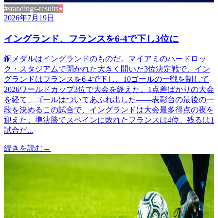
#standings-results
2026年7月19日
イングランド、フランスを6-4で下し3位に
銅メダルはイングランドのものだ。マイアミのハードロッ
ク・スタジアムで開かれた大きく開いた3位決定戦で、イン
グランドはフランスを6-4で下し、10ゴールの一戦を制して
2026ワールドカップ3位で大会を終えた。1点差ばかりの大会
を経て、ゴールはついてあふれ出した——表彰台の最後の一
段を決めるこの試合で、イングランドは大会最多得点の夜を
迎えた。準決勝でスペインに敗れたフランスは4位。残るは1
試合だ...
続きを読む
→