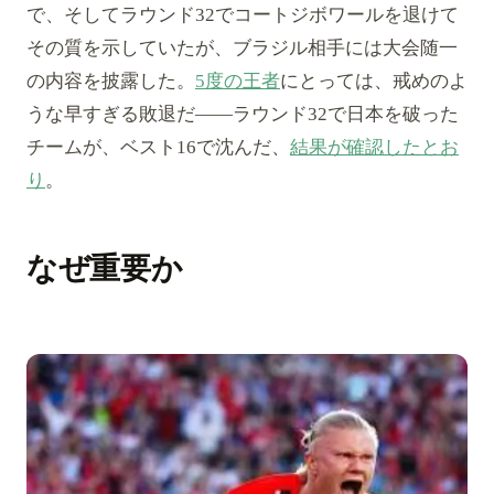
で、そしてラウンド32でコートジボワールを退けて
その質を示していたが、ブラジル相手には大会随一
の内容を披露した。
5度の王者
にとっては、戒めのよ
うな早すぎる敗退だ——ラウンド32で日本を破った
チームが、ベスト16で沈んだ、
結果が確認したとお
り
。
なぜ重要か