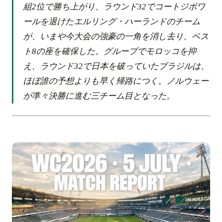
組2位で勝ち上がり、ラウンド32でコートジボワ
ールを退けたエルリング・ハーランドのチーム
が、いまや今大会の強豪の一角を消し去り、ベス
ト8の座を確保した。グループでモロッコを抑
え、ラウンド32で日本を破っていたブラジルは、
ほぼ誰の予想よりも早く帰路につく。ノルウェー
が準々決勝に進む三チーム目となった。