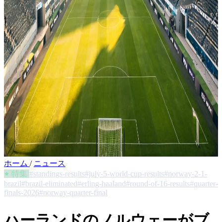
ホーム
/
ニュース
特集
#standings-results
#july-5-world-cup-results
#norway-2-1-
brazil
#brazil-eliminated
#erling-haaland
#round-of-16-results
#quarter-
finals-2026
#norway-quarter-final
ハーランドのノルウェーがブ