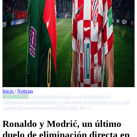
Inicio
/
Noticias
Destacado
#predictions
#portugal-vs-croatia
#round-of-
32
#ronaldo-modri
#portugal-croatia-prediction
#ronaldo-last-world-
cup
#modri-croatia-knockout
#bmo-field-july-2
Ronaldo y Modrić, un último
duelo de eliminación directa en