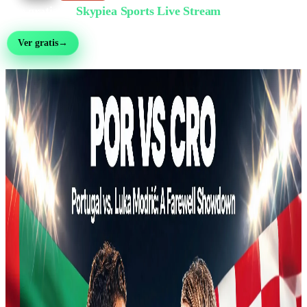
Ver gratis en
Skypiea Sports Live Stream
Fútbol, MMA, motor, tenis y más de 30 deportes — en vivo y gratis, sin registro
Ver gratis
→