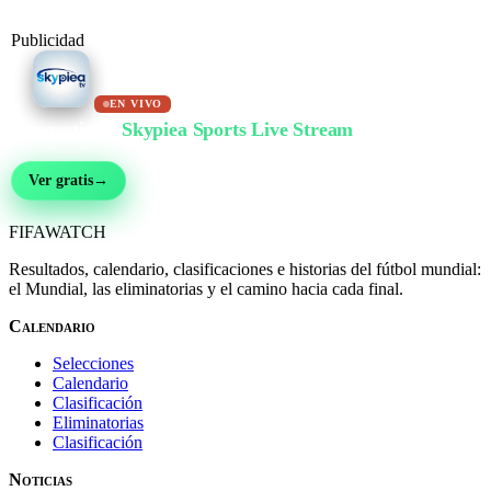
Publicidad
EN VIVO
Ver gratis en
Skypiea Sports Live Stream
Fútbol, MMA, motor, tenis y más de 30 deportes — en vivo y gratis, sin registro
Ver gratis
→
FIFA
WATCH
Resultados, calendario, clasificaciones e historias del fútbol mundial:
el Mundial, las eliminatorias y el camino hacia cada final.
Calendario
Selecciones
Calendario
Clasificación
Eliminatorias
Clasificación
Noticias