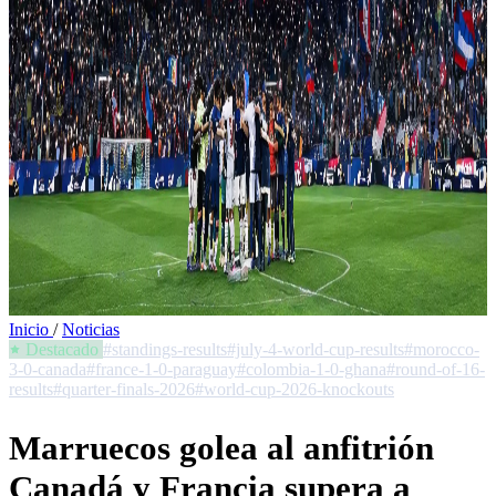
Inicio
/
Noticias
Destacado
#standings-results
#july-4-world-cup-results
#morocco-
3-0-canada
#france-1-0-paraguay
#colombia-1-0-ghana
#round-of-16-
results
#quarter-finals-2026
#world-cup-2026-knockouts
Marruecos golea al anfitrión
Canadá y Francia supera a