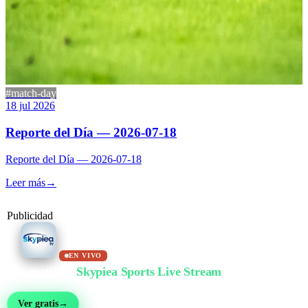
#match-day
18 jul 2026
Reporte del Día — 2026-07-18
Reporte del Día — 2026-07-18
Leer más
→
Publicidad
EN VIVO
Ver gratis en
Skypiea Sports Live Stream
Fútbol, MMA, motor, tenis y más de 30 deportes — en vivo y gratis, sin registro
Ver gratis
→