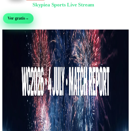
Ver gratis en
Skypiea Sports Live Stream
Fútbol, MMA, motor, tenis y más de 30 deportes — en vivo y gratis, sin registro
Ver gratis
→