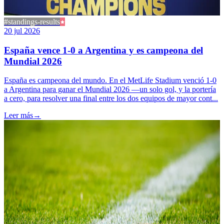
#standings-results
20 jul 2026
España vence 1-0 a Argentina y es campeona del
Mundial 2026
España es campeona del mundo. En el MetLife Stadium venció 1-0
a Argentina para ganar el Mundial 2026 —un solo gol, y la portería
a cero, para resolver una final entre los dos equipos de mayor cont...
Leer más
→