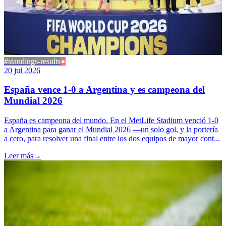
#standings-results
20 jul 2026
España vence 1-0 a Argentina y es campeona del
Mundial 2026
España es campeona del mundo. En el MetLife Stadium venció 1-0
a Argentina para ganar el Mundial 2026 —un solo gol, y la portería
a cero, para resolver una final entre los dos equipos de mayor cont...
Leer más
→