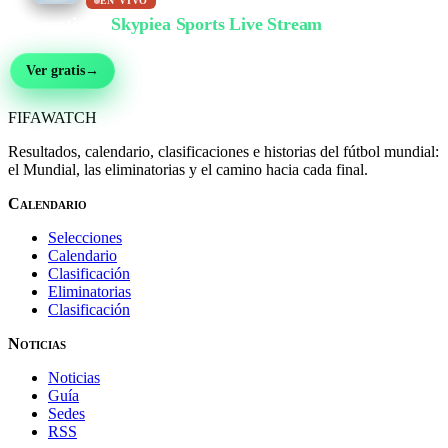
EN VIVO
Ver gratis en
Skypiea Sports Live Stream
Fútbol, MMA, motor, tenis y más de 30 deportes — en vivo y gratis, sin registro
Ver gratis
→
FIFA
WATCH
Resultados, calendario, clasificaciones e historias del fútbol mundial:
el Mundial, las eliminatorias y el camino hacia cada final.
Calendario
Selecciones
Calendario
Clasificación
Eliminatorias
Clasificación
Noticias
Noticias
Guía
Sedes
RSS