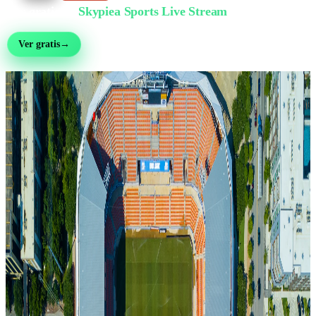
Ver gratis en
Skypiea Sports Live Stream
Fútbol, MMA, motor, tenis y más de 30 deportes — en vivo y gratis, sin registro
Ver gratis
→