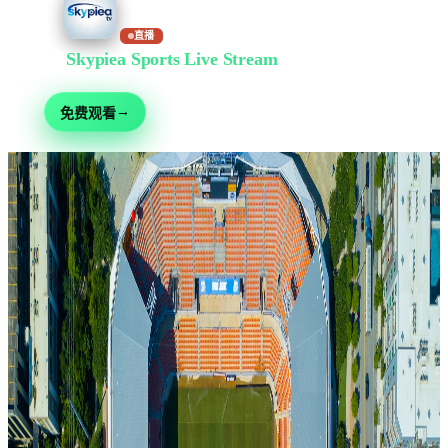
直播
在
Skypiea Sports Live Stream
免费观看
足球、综合格斗、赛车、网球等 30+ 运动 — 免费直播,无需注册
→
免费观看