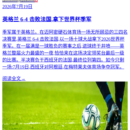
2026年7月19日
英格兰 6-4 击败法国,拿下世界杯季军
季军属于英格兰。在迈阿密硬石体育场一场无所顾忌的三四名
决赛里,英格兰 6-4 击败法国,以一场十球大战拿下2026世界杯
季军。在一届满是一球胜负的赛事之后,进球终于井喷——英
格兰整届火力最盛的一夜,恰恰来在这场决定领奖台最后一级
的比赛。半决赛负于西班牙的法国,最终位列第四。如今只剩
一场:7月19日,西班牙对阿根廷,在梅特莱夫体育场争夺冠军。
阅读全文
→