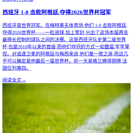
西班牙 1-0 击败阿根廷,夺得2026世界杯冠军
西班牙是世界冠军。在梅特莱夫体育场,他们 1-0 击败阿根廷,
夺得2026世界杯——一粒进球,加上零封,分出了这场本届两支
最擅长控制的球队之间的决赛。这是西班牙队史第二座世界
杯,也是2010年以来的首座,而他们夺冠的方式一如整届:牢牢掌
控。对追逐卫冕的阿根廷与梅西来说,他们差一胜之遥,而这几
乎可以确定是他最后一届世界杯。前一天英格兰摘得铜牌,法
国位列第四。
阅读全文
→