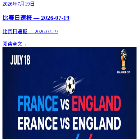
2026年7月19日
比赛日速报 — 2026-07-19
比赛日速报 — 2026-07-19
阅读全文
→