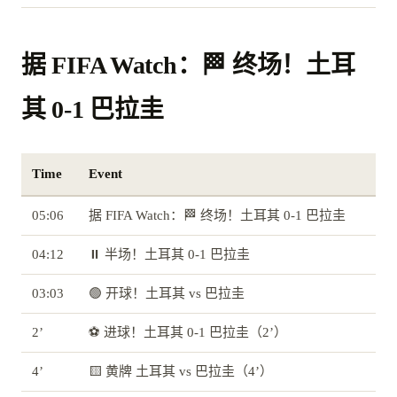
据 FIFA Watch：🏁 终场！土耳
其 0-1 巴拉圭
Time
Event
05:06
据 FIFA Watch：🏁 终场！土耳其 0-1 巴拉圭
04:12
⏸️ 半场！土耳其 0-1 巴拉圭
03:03
🟢 开球！土耳其 vs 巴拉圭
2’
⚽ 进球！土耳其 0-1 巴拉圭（2’）
4’
🟨 黄牌 土耳其 vs 巴拉圭（4’）