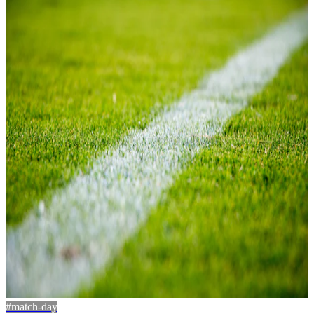
#match-day