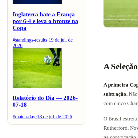
Inglaterra bate a França
por 6-4 e leva o bronze na
Copa
#standings-results
·
19 de jul. de
2026
A Seleção
A primeira Cop
subtração.
Não 
Relatório do Dia — 2026-
com cinco Champ
07-18
#match-day
·
18 de jul. de 2026
O Brasil estrei
Rutherford, Nov
na convocação.