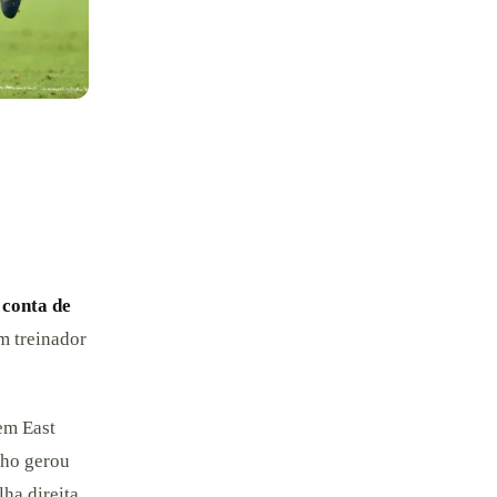
 conta de
m treinador
 em East
lho gerou
lha direita