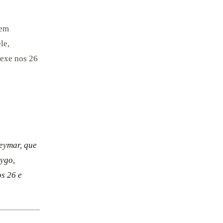
sem
le,
mexe nos 26
eymar, que
rygo,
os 26 e