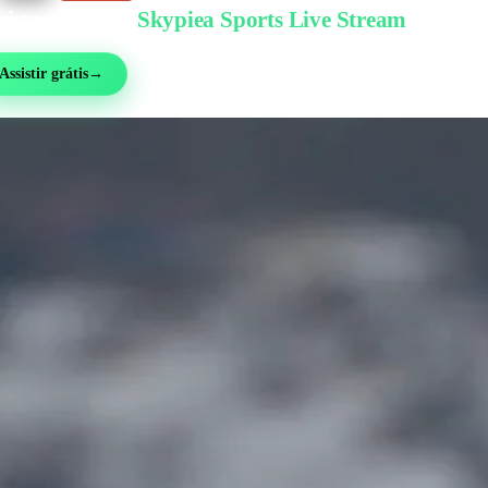
sista grátis no
Skypiea Sports Live Stream
bol, MMA, automobilismo, tênis e mais de 30 esportes — ao vivo e grátis, sem cad
Assistir grátis
→