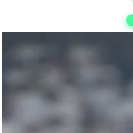
As
Fute