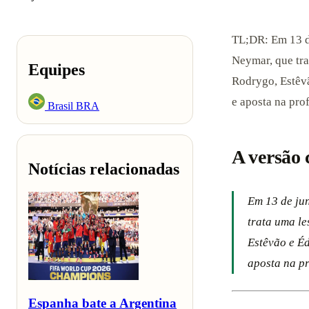
TL;DR: Em 13 d
Neymar, que tra
Equipes
Rodrygo, Estêvã
e aposta na pro
Brasil
BRA
A versão 
Notícias relacionadas
Em 13 de ju
trata uma le
Estêvão e Éd
aposta na p
Espanha bate a Argentina