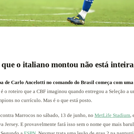
 que o italiano montou não está inteira
a de Carlo Ancelotti no comando do Brasil começa com uma
é o roteiro que a CBF imaginou quando entregou a Seleção a u
ions no currículo. Mas é o que está posto.
a contra Marrocos no sábado, 13 de junho, no
MetLife Stadium
,
a Jersey. E provavelmente fará isso sem o nome que mais baru
 Segundo a
ESPN
, Neymar trata uma lesão de grau 2 na panturri