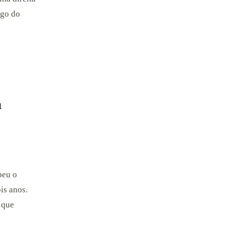
ogo do
a
peu o
is anos.
 que