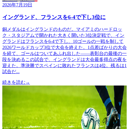
2026年7月19日
イングランド、フランスを6-4で下し3位に
銅メダルはイングランドのものだ。マイアミのハードロッ
ク・スタジアムで開かれた大きく開いた3位決定戦で、イン
グランドはフランスを6-4で下し、10ゴールの一戦を制して
2026ワールドカップ3位で大会を終えた。1点差ばかりの大会
を経て、ゴールはついてあふれ出した——表彰台の最後の一
段を決めるこの試合で、イングランドは大会最多得点の夜を
迎えた。準決勝でスペインに敗れたフランスは4位。残るは1
試合だ...
続きを読む
→