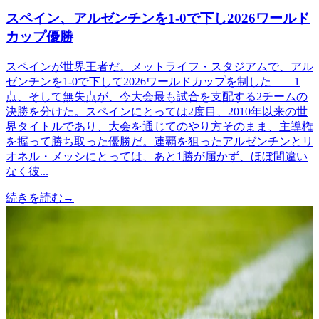
スペイン、アルゼンチンを1-0で下し2026ワールド
カップ優勝
スペインが世界王者だ。メットライフ・スタジアムで、アル
ゼンチンを1-0で下して2026ワールドカップを制した——1
点、そして無失点が、今大会最も試合を支配する2チームの
決勝を分けた。スペインにとっては2度目、2010年以来の世
界タイトルであり、大会を通じてのやり方そのまま、主導権
を握って勝ち取った優勝だ。連覇を狙ったアルゼンチンとリ
オネル・メッシにとっては、あと1勝が届かず、ほぼ間違い
なく彼...
続きを読む
→