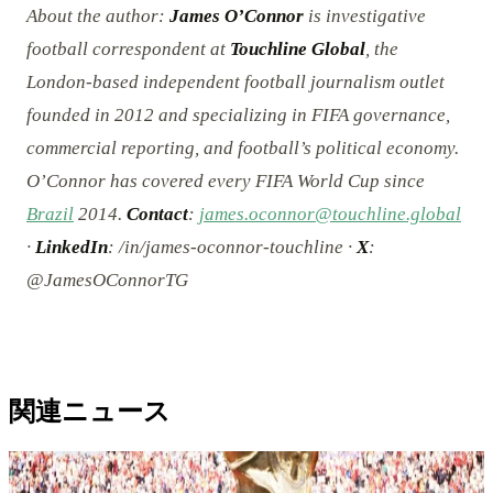
About the author:
James O’Connor
is investigative
football correspondent at
Touchline Global
, the
London-based independent football journalism outlet
founded in 2012 and specializing in FIFA governance,
commercial reporting, and football’s political economy.
O’Connor has covered every FIFA World Cup since
Brazil
2014.
Contact
:
james.oconnor@touchline.global
·
LinkedIn
: /in/james-oconnor-touchline ·
X
:
@JamesOConnorTG
関連ニュース