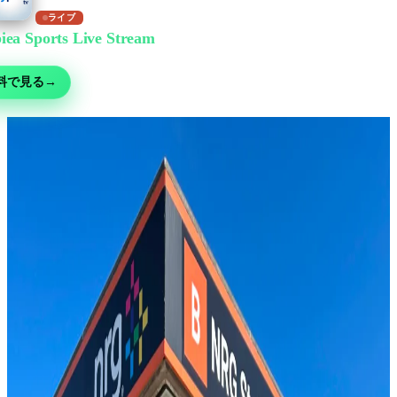
ライブ
iea Sports Live Stream
で無料視聴
ー・MMA・モータースポーツ・テニスなど30以上の競技 — 無料ライブ、
料で見る
→