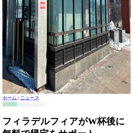
ホーム
/
ニュース
特集
#tickets-travel
フィラデルフィアがW杯後に