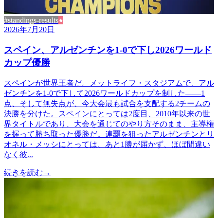
#standings-results
2026年7月20日
スペイン、アルゼンチンを1-0で下し2026ワールド
カップ優勝
スペインが世界王者だ。メットライフ・スタジアムで、アル
ゼンチンを1-0で下して2026ワールドカップを制した——1
点、そして無失点が、今大会最も試合を支配する2チームの
決勝を分けた。スペインにとっては2度目、2010年以来の世
界タイトルであり、大会を通じてのやり方そのまま、主導権
を握って勝ち取った優勝だ。連覇を狙ったアルゼンチンとリ
オネル・メッシにとっては、あと1勝が届かず、ほぼ間違い
なく彼...
続きを読む
→