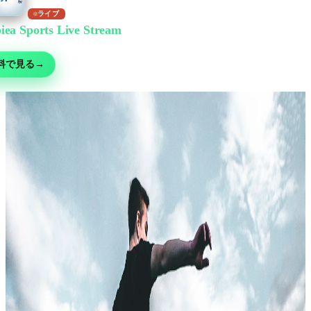
ライブ
iea Sports Live Stream
で無料視聴
ー・MMA・モータースポーツ・テニスなど30以上の競技 — 無料ライブ、
料で見る
→