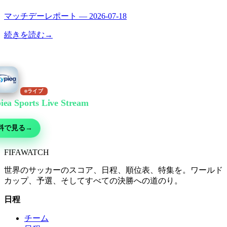
マッチデーレポート — 2026-07-18
続きを読む
→
ライブ
iea Sports Live Stream
で無料視聴
ー・MMA・モータースポーツ・テニスなど30以上の競技 — 無料ライブ、
料で見る
→
FIFA
WATCH
世界のサッカーのスコア、日程、順位表、特集を。ワールド
カップ、予選、そしてすべての決勝への道のり。
日程
チーム