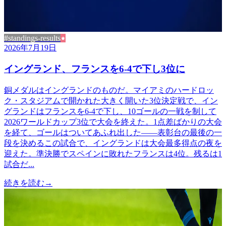
#standings-results
2026年7月19日
イングランド、フランスを6-4で下し3位に
銅メダルはイングランドのものだ。マイアミのハードロッ
ク・スタジアムで開かれた大きく開いた3位決定戦で、イン
グランドはフランスを6-4で下し、10ゴールの一戦を制して
2026ワールドカップ3位で大会を終えた。1点差ばかりの大会
を経て、ゴールはついてあふれ出した——表彰台の最後の一
段を決めるこの試合で、イングランドは大会最多得点の夜を
迎えた。準決勝でスペインに敗れたフランスは4位。残るは1
試合だ...
続きを読む
→