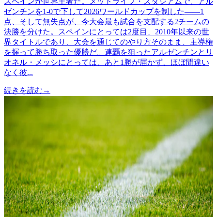
スペインが世界王者だ。メットライフ・スタジアムで、アル
ゼンチンを1-0で下して2026ワールドカップを制した——1
点、そして無失点が、今大会最も試合を支配する2チームの
決勝を分けた。スペインにとっては2度目、2010年以来の世
界タイトルであり、大会を通じてのやり方そのまま、主導権
を握って勝ち取った優勝だ。連覇を狙ったアルゼンチンとリ
オネル・メッシにとっては、あと1勝が届かず、ほぼ間違い
なく彼...
続きを読む
→