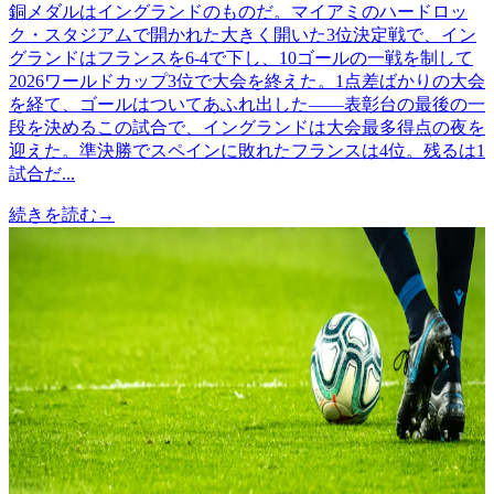
銅メダルはイングランドのものだ。マイアミのハードロッ
ク・スタジアムで開かれた大きく開いた3位決定戦で、イン
グランドはフランスを6-4で下し、10ゴールの一戦を制して
2026ワールドカップ3位で大会を終えた。1点差ばかりの大会
を経て、ゴールはついてあふれ出した——表彰台の最後の一
段を決めるこの試合で、イングランドは大会最多得点の夜を
迎えた。準決勝でスペインに敗れたフランスは4位。残るは1
試合だ...
続きを読む
→