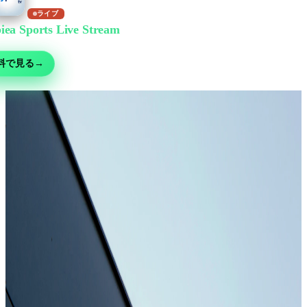
ライブ
iea Sports Live Stream
で無料視聴
ー・MMA・モータースポーツ・テニスなど30以上の競技 — 無料ライブ、
料で見る
→