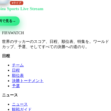
ライブ
iea Sports Live Stream
で無料視聴
ー・MMA・モータースポーツ・テニスなど30以上の競技 — 無料ライブ、
料で見る
→
FIFA
WATCH
世界のサッカーのスコア、日程、順位表、特集を。ワールド
カップ、予選、そしてすべての決勝への道のり。
日程
チーム
日程
順位表
決勝トーナメント
予選
ニュース
ニュース
観戦ガイド