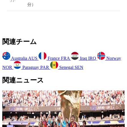
77’
分）
関連チーム
Australia
AUS
France
FRA
Iraq
IRQ
Norway
NOR
Paraguay
PAR
Senegal
SEN
関連ニュース