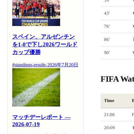
43’
76’
スペイン、アルゼンチン
86’
を1-0で下し2026ワールド
カップ優勝
90’
#standings-results
·
2026年7月20日
FIFA Wa
Time
21:06
マッチデーレポート —
2026-07-19
20:09