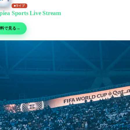
ライブ
piea Sports Live Stream
で無料視聴
ー・MMA・モータースポーツ・テニスなど30以上の競技 — 無料ライブ、
料で見る
→