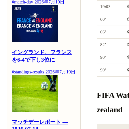
#match-day
·
2026年7月19日
19:03
60’
66’
82’
イングランド、フランス
90’
を6-4で下し3位に
90’
#standings-results
·
2026年7月19日
FIFA W
zealand
マッチデーレポート —
2026-07-18