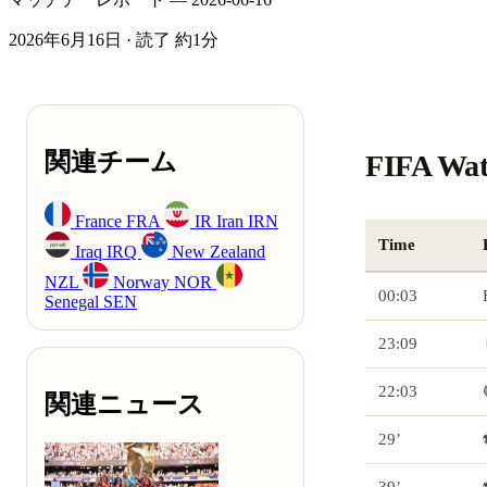
2026年6月16日
·
読了 約1分
関連チーム
FIFA W
France
FRA
IR Iran
IRN
Time
Iraq
IRQ
New Zealand
NZL
Norway
NOR
00:03
Senegal
SEN
23:09
22:03
関連ニュース
29’
39’