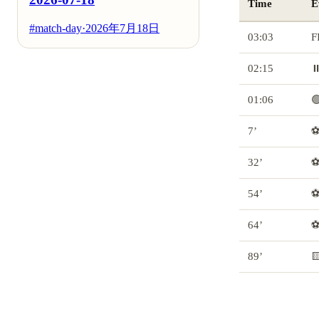
Time
E
#match-day
·
2026年7月18日
03:03
F
02:15
⏸
01:06

7’
⚽
32’
⚽
54’
⚽
64’
⚽
89’
