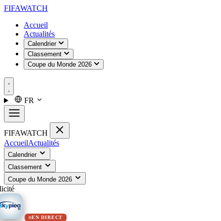
FIFA
WATCH
Accueil
Actualités
Calendrier
Classement
Coupe du Monde 2026
FR
FIFA
WATCH
Accueil
Actualités
Calendrier
Classement
Coupe du Monde 2026
icité
EN DIRECT