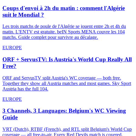
Coups d'envoi à 2h du matin : comment l'Algérie
suit le Mondial ?
Les trois matchs de poule de l'Algérie se jouent entre 2h et 4h du
matin. L'ENTV est gratuite. beIN Sports MENA couvre les 104
matchs. Guide complet pour survivre au décalage.
EUROPE
ORF + ServusTV: Is Austria's World Cup Really All
Free?
ORF and ServusTV split Austria's WC coverage — both free.
Together they show all Austria matches and most games. Sky Sport
Austria has the full 104.
EUROPE
3 Channels, 3 Languages: Belgium's WC Viewing
Guide
VRT (Dutch), RTBF (French), and RTL split Belgium's World Cup
coverage — all free-to-air. Every Red Devils match is covered.