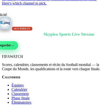
Here's which channel to pick.
icité
EN DIRECT
arder gratuitement sur
Skypiea Sports Live Stream
ball, MMA, sport auto, tennis et plus de 30 sports — en direct et gratuit, sans inscri
egarder
→
FIFA
WATCH
Scores, calendrier, classements et récits du football mondial — la
Coupe du Monde, les qualifications et la route vers chaque finale.
Calendrier
Équipes
Calendrier
Classement
Phase finale
Éliminatoires