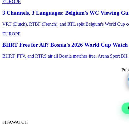
EUROPE
3 Channels, 3 Languages: Belgium's WC Viewing Gu
VRT (Dutch), RTBF (French), and RTL split Belgium's World Cup cove
EUROPE
BHRT Free for All? Bosnia's 2026 World Cup Watch
BHRT, FTV, and RTRS air all Bosnia matches free. Arena Sport BH ad
Publ
Re
Foot
FIFA
WATCH