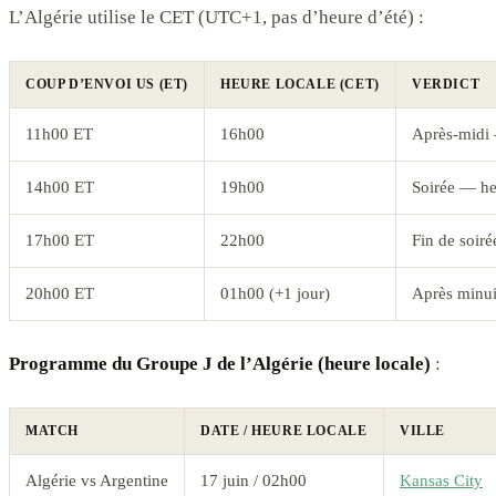
L’Algérie utilise le CET (UTC+1, pas d’heure d’été) :
COUP D’ENVOI US (ET)
HEURE LOCALE (CET)
VERDICT
11h00 ET
16h00
Après-midi 
14h00 ET
19h00
Soirée — he
17h00 ET
22h00
Fin de soir
20h00 ET
01h00 (+1 jour)
Après minu
Programme du Groupe J de l’Algérie (heure locale)
:
MATCH
DATE / HEURE LOCALE
VILLE
Algérie vs Argentine
17 juin / 02h00
Kansas City