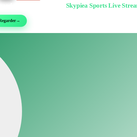
garder gratuitement sur
Skypiea Sports Live Stre
ball, MMA, sport auto, tennis et plus de 30 sports — en direct et gratuit, sans inscri
Regarder
→