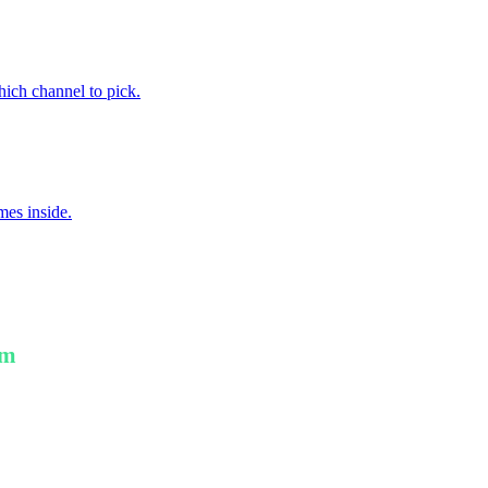
ich channel to pick.
es inside.
am
ption