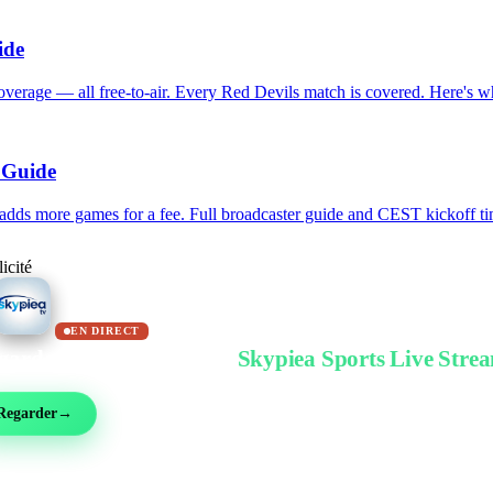
ide
rage — all free-to-air. Every Red Devils match is covered. Here's wh
 Guide
ds more games for a fee. Full broadcaster guide and CEST kickoff tim
icité
EN DIRECT
garder gratuitement sur
Skypiea Sports Live Stre
ball, MMA, sport auto, tennis et plus de 30 sports — en direct et gratuit, sans inscri
Regarder
→