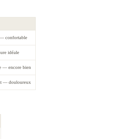
— confortable
ure idéale
ée — encore bien
it — douloureux