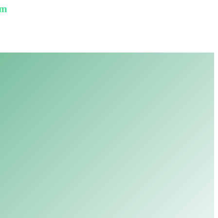
am
ption