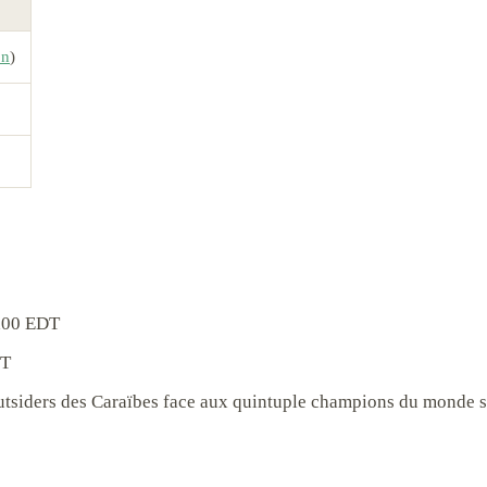
on
)
5h00 EDT
DT
utsiders des Caraïbes face aux quintuple champions du monde s