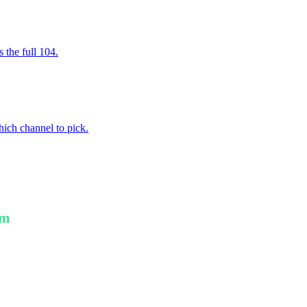
the full 104.
ich channel to pick.
am
ption