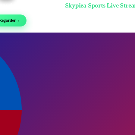
garder gratuitement sur
Skypiea Sports Live Stre
ball, MMA, sport auto, tennis et plus de 30 sports — en direct et gratuit, sans inscri
Regarder
→