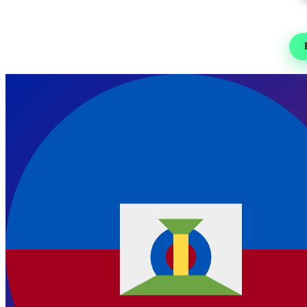
Re
Foot