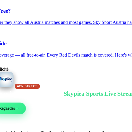
Free?
 they show all Austria matches and most games. Sky Sport Austria has 
ide
rage — all free-to-air. Every Red Devils match is covered. Here's wh
icité
EN DIRECT
garder gratuitement sur
Skypiea Sports Live Stre
ball, MMA, sport auto, tennis et plus de 30 sports — en direct et gratuit, sans inscri
Regarder
→