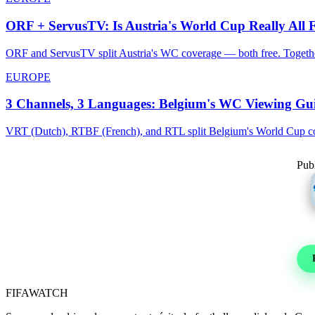
ORF + ServusTV: Is Austria's World Cup Really All 
ORF and ServusTV split Austria's WC coverage — both free. Together
EUROPE
3 Channels, 3 Languages: Belgium's WC Viewing Gu
VRT (Dutch), RTBF (French), and RTL split Belgium's World Cup cove
Publ
Re
Foot
FIFA
WATCH