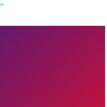
am
ption