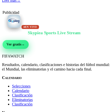
Leer más
→
Publicidad
EN VIVO
Ver gratis en
Skypiea Sports Live Stream
Fútbol, MMA, motor, tenis y más de 30 deportes — en vivo y gratis, sin registro
Ver gratis
→
FIFA
WATCH
Resultados, calendario, clasificaciones e historias del fútbol mundial:
el Mundial, las eliminatorias y el camino hacia cada final.
Calendario
Selecciones
Calendario
Clasificación
Eliminatorias
Clasificación