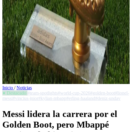
Inicio
/
Noticias
Destacado
#team-spotlights
#world-cup-2026
#golden-boot
#lionel-
messi
#vincius-jnior
#kylian-mbapp
#erling-haaland
#deniz-undav
Messi lidera la carrera por el
Golden Boot, pero Mbappé