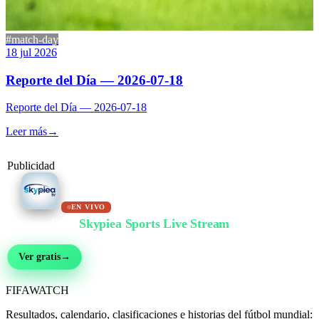
#match-day
18 jul 2026
Reporte del Día — 2026-07-18
Reporte del Día — 2026-07-18
Leer más
→
Publicidad
EN VIVO
Ver gratis en
Skypiea Sports Live Stream
Fútbol, MMA, motor, tenis y más de 30 deportes — en vivo y gratis, sin registro
Ver gratis
→
FIFA
WATCH
Resultados, calendario, clasificaciones e historias del fútbol mundial: