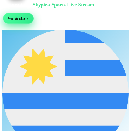
Ver gratis en
Skypiea Sports Live Stream
Fútbol, MMA, motor, tenis y más de 30 deportes — en vivo y gratis, sin registro
Ver gratis
→