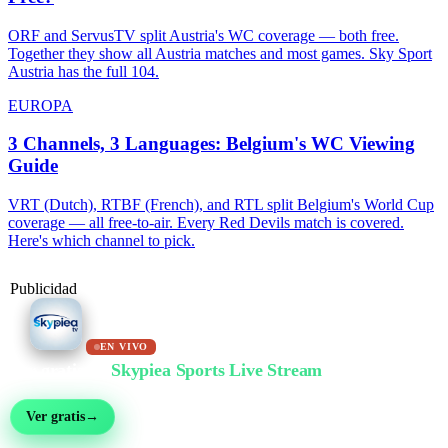
ORF and ServusTV split Austria's WC coverage — both free.
Together they show all Austria matches and most games. Sky Sport
Austria has the full 104.
EUROPA
3 Channels, 3 Languages: Belgium's WC Viewing
Guide
VRT (Dutch), RTBF (French), and RTL split Belgium's World Cup
coverage — all free-to-air. Every Red Devils match is covered.
Here's which channel to pick.
Publicidad
EN VIVO
Ver gratis en
Skypiea Sports Live Stream
Fútbol, MMA, motor, tenis y más de 30 deportes — en vivo y gratis, sin registro
Ver gratis
→