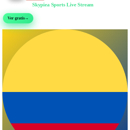
Ver gratis en
Skypiea Sports Live Stream
Fútbol, MMA, motor, tenis y más de 30 deportes — en vivo y gratis, sin registro
Ver gratis
→