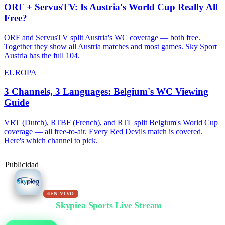
ORF + ServusTV: Is Austria's World Cup Really All
Free?
ORF and ServusTV split Austria's WC coverage — both free.
Together they show all Austria matches and most games. Sky Sport
Austria has the full 104.
EUROPA
3 Channels, 3 Languages: Belgium's WC Viewing
Guide
VRT (Dutch), RTBF (French), and RTL split Belgium's World Cup
coverage — all free-to-air. Every Red Devils match is covered.
Here's which channel to pick.
Publicidad
EN VIVO
Ver gratis en
Skypiea Sports Live Stream
Fútbol, MMA, motor, tenis y más de 30 deportes — en vivo y gratis, sin registro