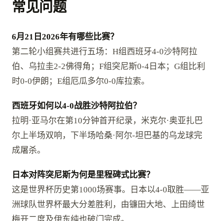
常见问题
6月21日2026年有哪些比赛？
第二轮小组赛共进行五场：H组西班牙4-0沙特阿拉
伯、乌拉圭2-2佛得角；F组突尼斯0-4日本；G组比利
时0-0伊朗；E组厄瓜多尔0-0库拉索。
西班牙如何以4-0战胜沙特阿拉伯？
拉明·亚马尔在第10分钟首开纪录，米克尔·奥亚扎巴
尔上半场双响，下半场哈桑·阿尔-坦巴基的乌龙球完
成屠杀。
日本对阵突尼斯为何是里程碑式比赛？
这是世界杯历史第1000场赛事。日本以4-0取胜——亚
洲球队世界杯最大分差胜利，由镰田大地、上田绮世
梅开二度及伊东纯也破门完成。