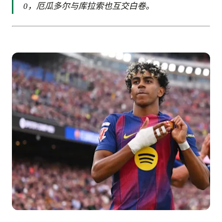
0，厄瓜多尔与库拉索也互交白卷。