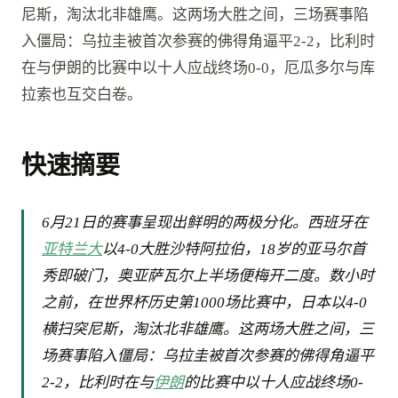
尼斯，淘汰北非雄鹰。这两场大胜之间，三场赛事陷
入僵局：乌拉圭被首次参赛的佛得角逼平2-2，比利时
在与伊朗的比赛中以十人应战终场0-0，厄瓜多尔与库
拉索也互交白卷。
快速摘要
6月21日的赛事呈现出鲜明的两极分化。西班牙在
亚特兰大
以4-0大胜沙特阿拉伯，18岁的亚马尔首
秀即破门，奥亚萨瓦尔上半场便梅开二度。数小时
之前，在世界杯历史第1000场比赛中，日本以4-0
横扫突尼斯，淘汰北非雄鹰。这两场大胜之间，三
场赛事陷入僵局：乌拉圭被首次参赛的佛得角逼平
2-2，比利时在与
伊朗
的比赛中以十人应战终场0-