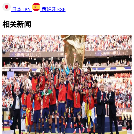
日本
JPN
西班牙
ESP
相关新闻