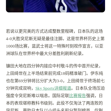
若说以更完美的方式达成整数里程碑，日本队的这场
4-0大胜突尼斯无疑是最佳注脚。这是世界杯历史上第
1000场比赛，蓝武士将这一特殊时刻视作宣言，以亚
洲球队在世界杯中最大分差胜利刷新纪录。
镰田大地在四分钟内接应中村敬斗的传中首开纪录，
上田绮世在上半场结束前完成18码精准破门。伊东纯
也在第69分钟将比分扩大为3-0，上田绮世于终场前七
分钟完成双响，
Sky Sports详细报道
。日本队全场压迫
强度令突尼斯难以喘息。国际足联
比赛报告
强调，日
本的表现堪称教科书级别。此役不仅淘汰了两连败的
突尼斯，更助日本队以小组头名积分暂列榜首，仅剩