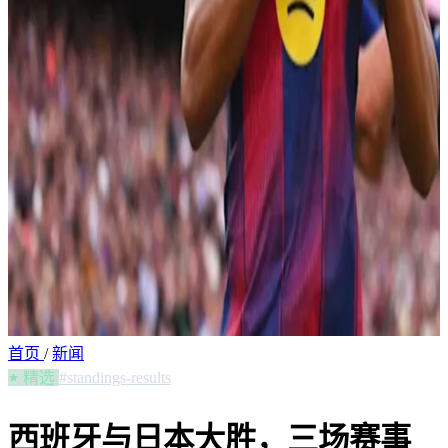
首页
/
新闻
精选
#standings-results
西班牙与日本大胜，三场赛事