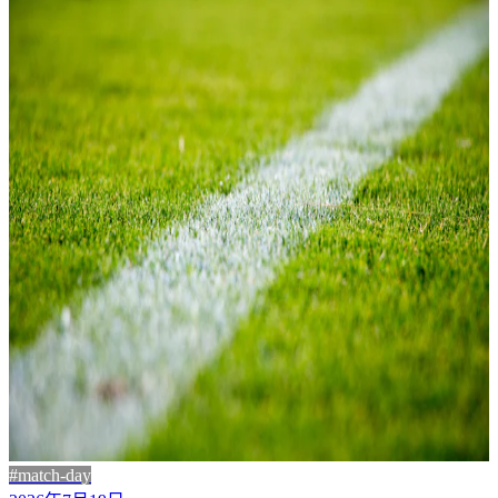
#match-day