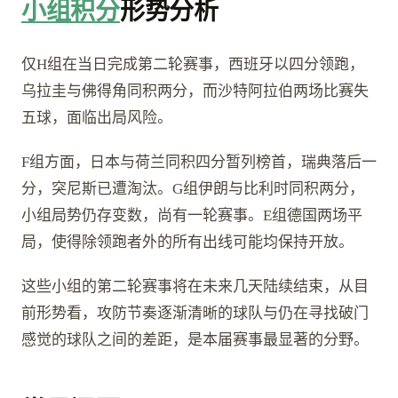
小组积分
形势分析
仅H组在当日完成第二轮赛事，西班牙以四分领跑，
乌拉圭与佛得角同积两分，而沙特阿拉伯两场比赛失
五球，面临出局风险。
F组方面，日本与荷兰同积四分暂列榜首，瑞典落后一
分，突尼斯已遭淘汰。G组伊朗与比利时同积两分，
小组局势仍存变数，尚有一轮赛事。E组德国两场平
局，使得除领跑者外的所有出线可能均保持开放。
这些小组的第二轮赛事将在未来几天陆续结束，从目
前形势看，攻防节奏逐渐清晰的球队与仍在寻找破门
感觉的球队之间的差距，是本届赛事最显著的分野。