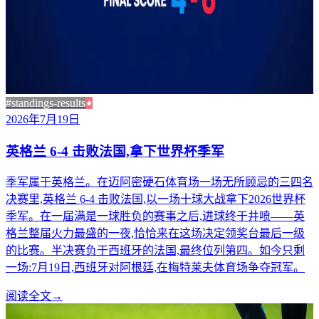
#standings-results
2026年7月19日
英格兰 6-4 击败法国,拿下世界杯季军
季军属于英格兰。在迈阿密硬石体育场一场无所顾忌的三四名
决赛里,英格兰 6-4 击败法国,以一场十球大战拿下2026世界杯
季军。在一届满是一球胜负的赛事之后,进球终于井喷——英
格兰整届火力最盛的一夜,恰恰来在这场决定领奖台最后一级
的比赛。半决赛负于西班牙的法国,最终位列第四。如今只剩
一场:7月19日,西班牙对阿根廷,在梅特莱夫体育场争夺冠军。
阅读全文
→