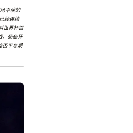
场平淡的
他已经连续
对世界杯首
战。葡萄牙
能否平息质