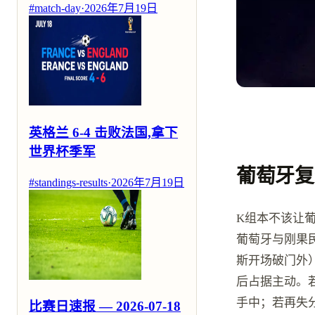
#match-day
·
2026年7月19日
英格兰 6-4 击败法国,拿下
世界杯季军
葡萄牙复
#standings-results
·
2026年7月19日
K组本不该让
葡萄牙与刚果
斯开场破门外
后占据主动。
手中；若再失
比赛日速报 — 2026-07-18