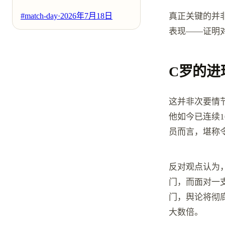
真正关键的并
#match-day
·
2026年7月18日
表现——证明
C罗的进
这并非次要情
他如今已连续
员而言，堪称
反对观点认为
门，而面对一
门，舆论将彻
大数倍。