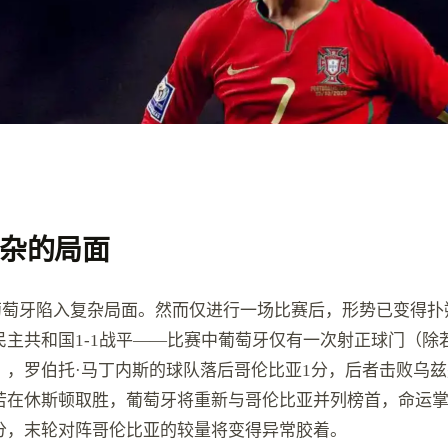
杂的局面
葡萄牙陷入复杂局面。然而仅进行一场比赛后，形势已变得扑
民主共和国1-1战平——比赛中葡萄牙仅有一次射正球门（除
），罗伯托·马丁内斯的球队落后哥伦比亚1分，后者击败乌
若在休斯顿取胜，葡萄牙将重新与哥伦比亚并列榜首，命运
分，末轮对阵哥伦比亚的较量将变得异常胶着。