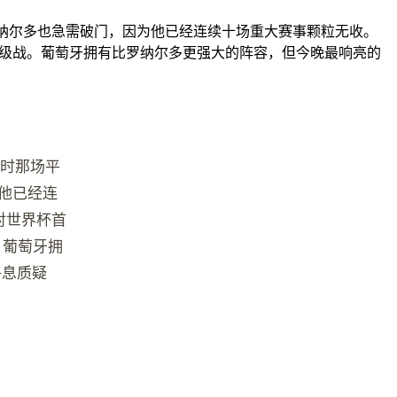
罗纳尔多也急需破门，因为他已经连续十场重大赛事颗粒无收。
保级战。葡萄牙拥有比罗纳尔多更强大的阵容，但今晚最响亮的
国时那场平
为他已经连
对世界杯首
。葡萄牙拥
平息质疑