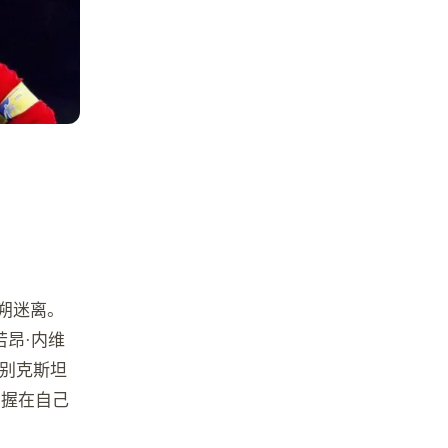
朔迷离。
若昂·内维
兹别克斯坦
掌握在自己