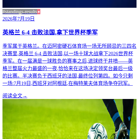
#standings-results
2026年7月19日
英格兰 6-4 击败法国,拿下世界杯季军
季军属于英格兰。在迈阿密硬石体育场一场无所顾忌的三四名
决赛里,英格兰 6-4 击败法国,以一场十球大战拿下2026世界杯
季军。在一届满是一球胜负的赛事之后,进球终于井喷——英
格兰整届火力最盛的一夜,恰恰来在这场决定领奖台最后一级
的比赛。半决赛负于西班牙的法国,最终位列第四。如今只剩
一场:7月19日,西班牙对阿根廷,在梅特莱夫体育场争夺冠军。
阅读全文
→