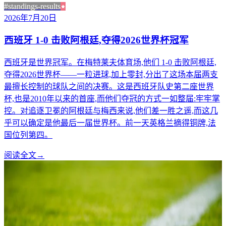
#standings-results
2026年7月20日
西班牙 1-0 击败阿根廷,夺得2026世界杯冠军
西班牙是世界冠军。在梅特莱夫体育场,他们 1-0 击败阿根廷,
夺得2026世界杯——一粒进球,加上零封,分出了这场本届两支
最擅长控制的球队之间的决赛。这是西班牙队史第二座世界
杯,也是2010年以来的首座,而他们夺冠的方式一如整届:牢牢掌
控。对追逐卫冕的阿根廷与梅西来说,他们差一胜之遥,而这几
乎可以确定是他最后一届世界杯。前一天英格兰摘得铜牌,法
国位列第四。
阅读全文
→