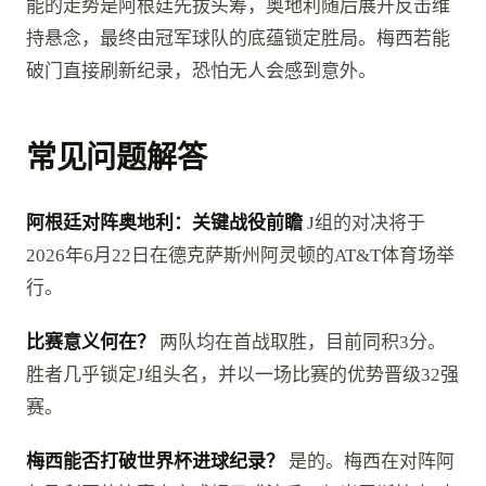
能的走势是阿根廷先拔头筹，奥地利随后展开反击维
持悬念，最终由冠军球队的底蕴锁定胜局。梅西若能
破门直接刷新纪录，恐怕无人会感到意外。
常见问题解答
阿根廷对阵奥地利：关键战役前瞻
J组的对决将于
2026年6月22日在德克萨斯州阿灵顿的AT&T体育场举
行。
比赛意义何在？
两队均在首战取胜，目前同积3分。
胜者几乎锁定J组头名，并以一场比赛的优势晋级32强
赛。
梅西能否打破世界杯进球纪录？
是的。梅西在对阵阿