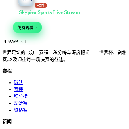
直播
在
Skypiea Sports Live Stream
免费观看
足球、综合格斗、赛车、网球等 30+ 运动 — 免费直播,无需注册
→
免费观看
FIFA
WATCH
世界足坛的比分、赛程、积分榜与深度报道——世界杯、资格
赛,以及通往每一场决赛的征途。
赛程
球队
赛程
积分榜
淘汰赛
资格赛
新闻