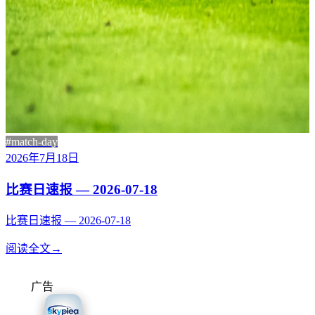
#match-day
2026年7月18日
比赛日速报 — 2026-07-18
比赛日速报 — 2026-07-18
阅读全文
→
广告