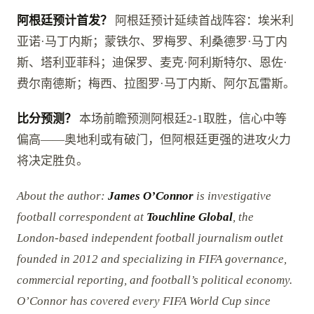
阿根廷预计首发？
阿根廷预计延续首战阵容：埃米利
亚诺·马丁内斯；蒙铁尔、罗梅罗、利桑德罗·马丁内
斯、塔利亚菲科；迪保罗、麦克·阿利斯特尔、恩佐·
费尔南德斯；梅西、拉图罗·马丁内斯、阿尔瓦雷斯。
比分预测？
本场前瞻预测阿根廷2-1取胜，信心中等
偏高——奥地利或有破门，但阿根廷更强的进攻火力
将决定胜负。
About the author:
James O’Connor
is investigative
football correspondent at
Touchline Global
, the
London-based independent football journalism outlet
founded in 2012 and specializing in FIFA governance,
commercial reporting, and football’s political economy.
O’Connor has covered every FIFA World Cup since