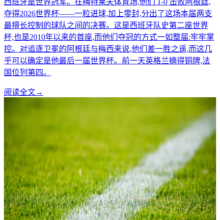
西班牙是世界冠军。在梅特莱夫体育场,他们 1-0 击败阿根廷,
夺得2026世界杯——一粒进球,加上零封,分出了这场本届两支
最擅长控制的球队之间的决赛。这是西班牙队史第二座世界
杯,也是2010年以来的首座,而他们夺冠的方式一如整届:牢牢掌
控。对追逐卫冕的阿根廷与梅西来说,他们差一胜之遥,而这几
乎可以确定是他最后一届世界杯。前一天英格兰摘得铜牌,法
国位列第四。
阅读全文
→