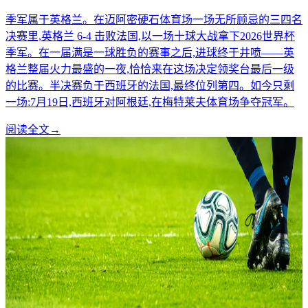
季军属于英格兰。在迈阿密硬石体育场一场无所顾忌的三四名
决赛里,英格兰 6-4 击败法国,以一场十球大战拿下2026世界杯
季军。在一届满是一球胜负的赛事之后,进球终于井喷——英
格兰整届火力最盛的一夜,恰恰来在这场决定领奖台最后一级
的比赛。半决赛负于西班牙的法国,最终位列第四。如今只剩
一场:7月19日,西班牙对阿根廷,在梅特莱夫体育场争夺冠军。
阅读全文
→