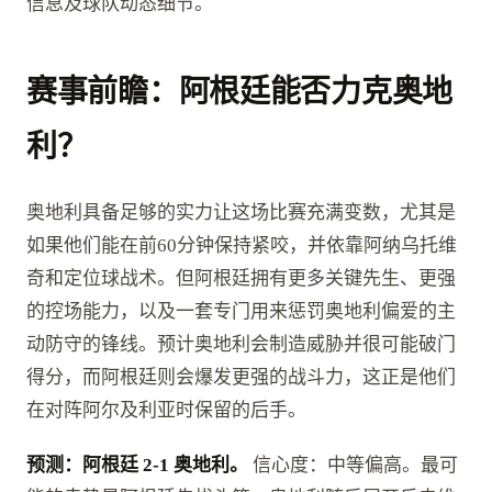
信息及球队动态细节。
赛事前瞻：阿根廷能否力克奥地
利？
奥地利具备足够的实力让这场比赛充满变数，尤其是
如果他们能在前60分钟保持紧咬，并依靠阿纳乌托维
奇和定位球战术。但阿根廷拥有更多关键先生、更强
的控场能力，以及一套专门用来惩罚奥地利偏爱的主
动防守的锋线。预计奥地利会制造威胁并很可能破门
得分，而阿根廷则会爆发更强的战斗力，这正是他们
在对阵阿尔及利亚时保留的后手。
预测：阿根廷 2-1 奥地利。
信心度：中等偏高。最可