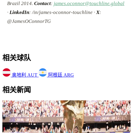
Brazil 2014.
Contact
:
james.oconnor@touchline.global
·
LinkedIn
: /in/james-oconnor-touchline ·
X
:
@JamesOConnorTG
相关球队
奥地利
AUT
阿根廷
ARG
相关新闻