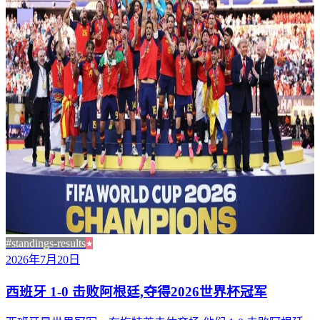
#standings-results
2026年7月20日
西班牙 1-0 击败阿根廷,夺得2026世界杯冠军