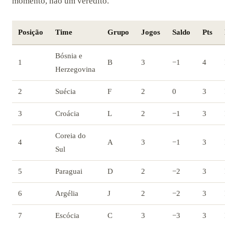
momento, não um veredito.
Posição
Time
Grupo
Jogos
Saldo
Pts
Bósnia e
1
B
3
−1
4
Herzegovina
2
Suécia
F
2
0
3
3
Croácia
L
2
−1
3
Coreia do
4
A
3
−1
3
Sul
5
Paraguai
D
2
−2
3
6
Argélia
J
2
−2
3
7
Escócia
C
3
−3
3