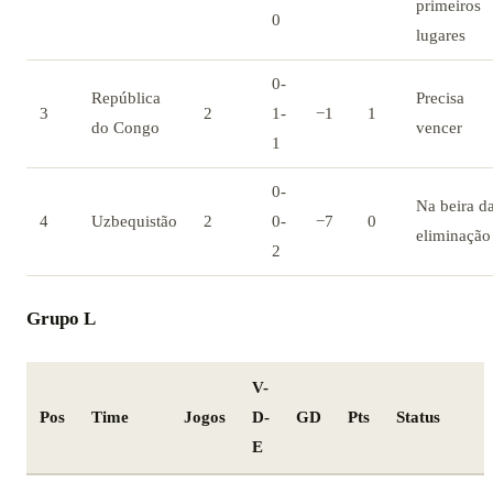
primeiros
0
lugares
0-
República
Precisa
3
2
1-
−1
1
do Congo
vencer
1
0-
Na beira d
4
Uzbequistão
2
0-
−7
0
eliminação
2
Grupo L
V-
Pos
Time
Jogos
D-
GD
Pts
Status
E