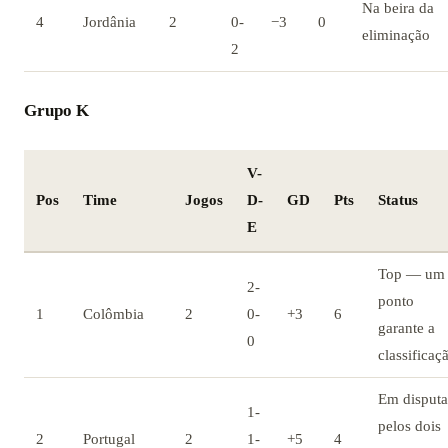
Na beira da
4
Jordânia
2
0-
−3
0
eliminação
2
Grupo K
V-
Pos
Time
Jogos
D-
GD
Pts
Status
E
Top — um
2-
ponto
1
Colômbia
2
0-
+3
6
garante a
0
classificaç
Em disputa
1-
pelos dois
2
Portugal
2
1-
+5
4