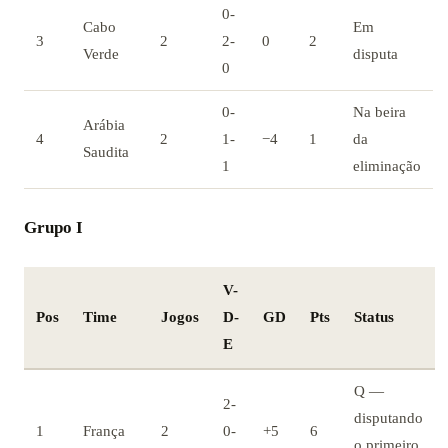
0-
Cabo
Em
3
2
2-
0
2
Verde
disputa
0
0-
Na beira
Arábia
4
2
1-
−4
1
da
Saudita
1
eliminação
Grupo I
V-
Pos
Time
Jogos
D-
GD
Pts
Status
E
Q —
2-
disputando
1
França
2
0-
+5
6
o primeiro