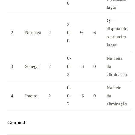
0
lugar
Q —
2-
disputando
2
Noruega
2
0-
+4
6
o primeiro
0
lugar
0-
Na beira
3
Senegal
2
0-
−3
0
da
2
eliminação
0-
Na beira
4
Iraque
2
0-
−6
0
da
2
eliminação
Grupo J