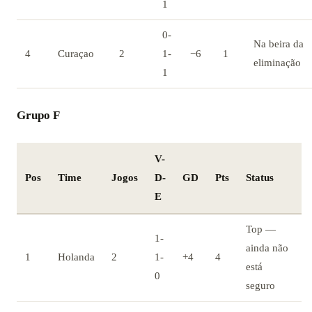
1
0-
Na beira da
4
Curaçao
2
1-
−6
1
eliminação
1
Grupo F
V-
Pos
Time
Jogos
D-
GD
Pts
Status
E
Top —
1-
ainda não
1
Holanda
2
1-
+4
4
está
0
seguro