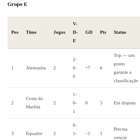
Grupo E
V-
Pos
Time
Jogos
D-
GD
Pts
Status
E
Top — um
2-
ponto
1
Alemanha
2
0-
+7
6
garante a
0
classificação
1-
Costa do
2
2
0-
0
3
Em disputa
Marfim
1
0-
Precisa
3
Equador
2
1-
−1
1
vencer