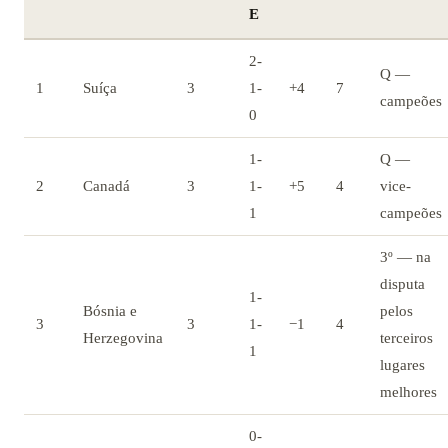
E
2-
Q —
1
Suíça
3
1-
+4
7
campeões
0
1-
Q —
2
Canadá
3
1-
+5
4
vice-
1
campeões
3º — na
disputa
1-
Bósnia e
pelos
3
3
1-
−1
4
Herzegovina
terceiros
1
lugares
melhores
0-