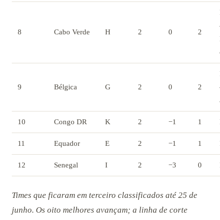
8
Cabo Verde
H
2
0
2
9
Bélgica
G
2
0
2
10
Congo DR
K
2
−1
1
11
Equador
E
2
−1
1
12
Senegal
I
2
−3
0
Times que ficaram em terceiro classificados até 25 de
junho. Os oito melhores avançam; a linha de corte