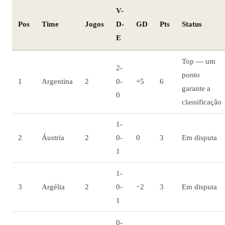
V-
Pos
Time
Jogos
D-
GD
Pts
Status
E
Top — um
2-
ponto
1
Argentina
2
0-
+5
6
garante a
0
classificação
1-
2
Áustria
2
0-
0
3
Em disputa
1
1-
3
Argélia
2
0-
−2
3
Em disputa
1
0-