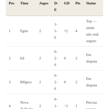
Pos
Time
Jogos
D-
GD
Pts
Status
E
Top —
1-
ainda
1
Egito
2
1-
+2
4
não está
0
seguro
0-
Em
2
Irã
2
2-
0
2
disputa
0
0-
Em
3
Bélgica
2
2-
0
2
disputa
0
0-
Nova
Precisa
4
2
1-
−2
1