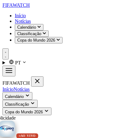
FIFA
WATCH
Início
Notícias
Calendário
Classificação
Copa do Mundo 2026
PT
FIFA
WATCH
Início
Notícias
Calendário
Classificação
Copa do Mundo 2026
licidade
AO VIVO