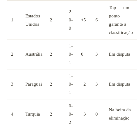
Top — um
2-
Estados
ponto
1
2
0-
+5
6
Unidos
garante a
0
classificação
1-
2
Austrália
2
0-
0
3
Em disputa
1
1-
3
Paraguai
2
0-
−2
3
Em disputa
1
0-
Na beira da
4
Turquia
2
0-
−3
0
eliminação
2