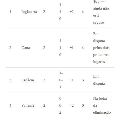
Top —
1-
ainda não
1
Inglaterra
2
1-
+2
4
está
0
seguro
Em
1-
disputa
2
Gana
2
1-
+1
4
pelos dois
0
primeiros
lugares
1-
Em
3
Croácia
2
0-
−1
3
disputa
1
0-
Na beira
4
Panamá
2
0-
−2
0
da
2
eliminação