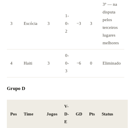
3º — na
disputa
1-
pelos
3
Escócia
3
0-
−3
3
terceiros
2
lugares
melhores
0-
4
Haiti
3
0-
−6
0
Eliminado
3
Grupo D
V-
Pos
Time
Jogos
D-
GD
Pts
Status
E