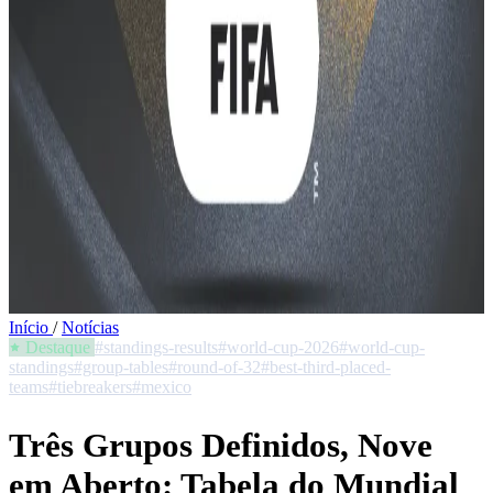
Início
/
Notícias
Destaque
#standings-results
#world-cup-2026
#world-cup-
standings
#group-tables
#round-of-32
#best-third-placed-
teams
#tiebreakers
#mexico
Três Grupos Definidos, Nove
em Aberto: Tabela do Mundial