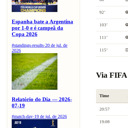
92’
⚽
Espanha bate a Argentina
103’
⚽
por 1-0 e é campeã da
Copa 2026
111’
⚽
#standings-results
·
20 de jul. de
115’

2026
Via FIFA 
Time
Relatório do Dia — 2026-
07-19
20:57
#match-day
·
19 de jul. de 2026
19:08