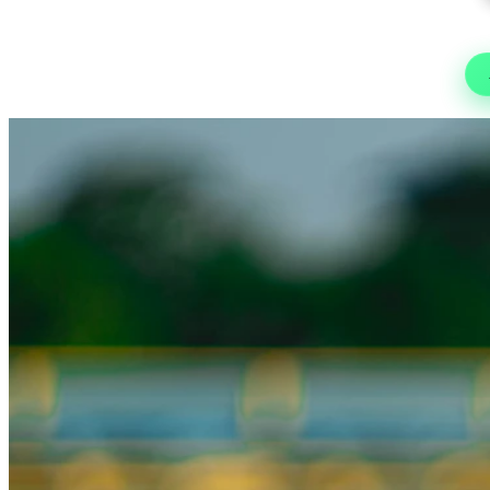
As
Fute