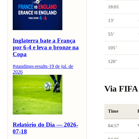
18:01
13’
55’
Inglaterra bate a França
por 6-4 e leva o bronze na
105’
Copa
120’
#standings-results
·
19 de jul. de
2026
Via FIFA 
Time
Relatório do Dia — 2026-
04:57
07-18