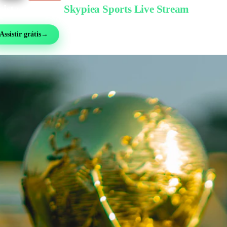
sista grátis no
Skypiea Sports Live Stream
bol, MMA, automobilismo, tênis e mais de 30 esportes — ao vivo e grátis, sem cad
Assistir grátis
→