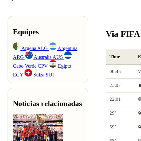
Equipes
Via FIFA 
Argelia
ALG
Argentina
Time
E
ARG
Australia
AUS
Cabo Verde
CPV
Egipto
00:45
V
EGY
Suiza
SUI
23:07
⏸
22:01

Notícias relacionadas
29’
⚽
59’
⚽
68’
