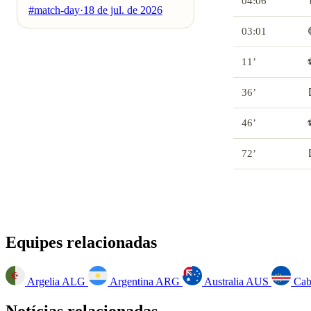
04:06
#match-day
·
18 de jul. de 2026
03:01
11’
36’
46’
72’
Equipes relacionadas
Argelia
ALG
Argentina
ARG
Australia
AUS
Cab
Notícias relacionadas