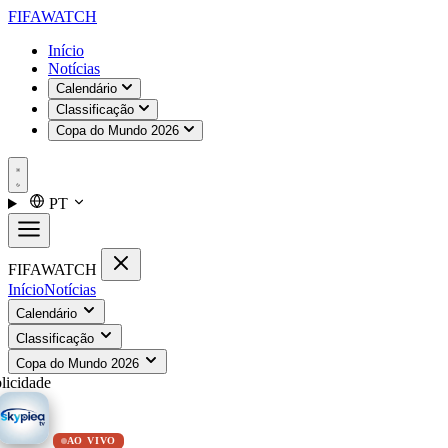
FIFA
WATCH
Início
Notícias
Calendário
Classificação
Copa do Mundo 2026
PT
FIFA
WATCH
Início
Notícias
Calendário
Classificação
Copa do Mundo 2026
licidade
AO VIVO