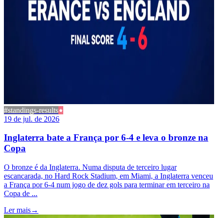
#standings-results
19 de jul. de 2026
Inglaterra bate a França por 6-4 e leva o bronze na
Copa
O bronze é da Inglaterra. Numa disputa de terceiro lugar
escancarada, no Hard Rock Stadium, em Miami, a Inglaterra venceu
a França por 6-4 num jogo de dez gols para terminar em terceiro na
Copa de ...
Ler mais
→