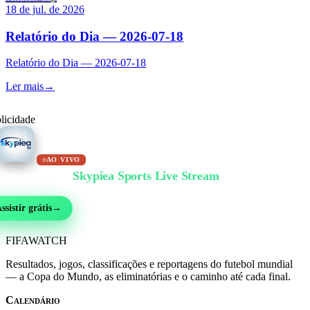
18 de jul. de 2026
Relatório do Dia — 2026-07-18
Relatório do Dia — 2026-07-18
Ler mais
→
licidade
AO VIVO
ista grátis no
Skypiea Sports Live Stream
bol, MMA, automobilismo, tênis e mais de 30 esportes — ao vivo e grátis, sem cad
ssistir grátis
→
FIFA
WATCH
Resultados, jogos, classificações e reportagens do futebol mundial
— a Copa do Mundo, as eliminatórias e o caminho até cada final.
Calendário