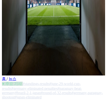
홈
/
뉴스
주요 기사
#standings-results
#june-29-world-cup-
results
#germany-eliminated-penalties
#paraguay-beat-
germany
#brazil-2-1-japan
#round-of-32-results
#germany-paraguay-
shootout
#japan-eliminated