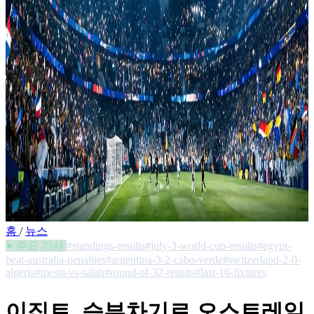
홈
/
뉴스
주요 기사
#standings-results
#july-3-world-cup-results
#egypt-
beat-australia-penalties
#argentina-3-2-cabo-verde
#switzerland-2-0-
algeria
#messi-vs-salah
#round-of-32-results
#last-16-fixtures
이집트, 승부차기로 오스트레일