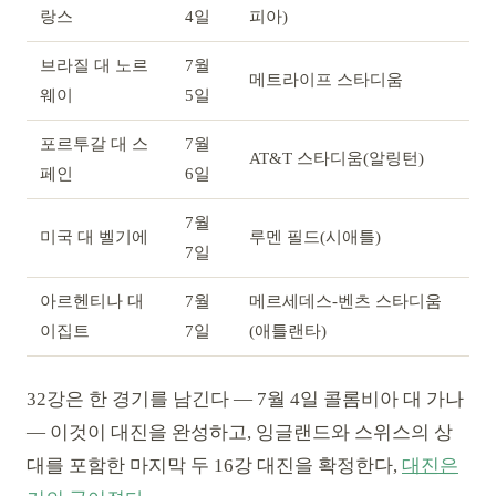
랑스
4일
피아)
브라질 대 노르
7월
메트라이프 스타디움
웨이
5일
포르투갈 대 스
7월
AT&T 스타디움(알링턴)
페인
6일
7월
미국 대 벨기에
루멘 필드(시애틀)
7일
아르헨티나 대
7월
메르세데스-벤츠 스타디움
이집트
7일
(애틀랜타)
32강은 한 경기를 남긴다 — 7월 4일 콜롬비아 대 가나
— 이것이 대진을 완성하고, 잉글랜드와 스위스의 상
대를 포함한 마지막 두 16강 대진을 확정한다,
대진은