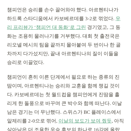
챔피언은 승리를 손수 끌어와야 했다. 아르헨티나가
하드록 스타디움에서 카보베르데를 3-2로 꺾었다.
우
리 프리뷰가 ‘챔피언 대 동화’로 그린
경기였고, 그 동
화는 조용히 물러나기를 거부했다. 대회 첫 출전국은
리오넬 메시의 팀을 끝까지 몰아붙여 두 번이나 한 골
차까지 다가섰지만, 끝내 아르헨티나의 질이 이들을
승리로 이끌었다.
챔피언이 흔히 이른 단계에서 필요로 하는 종류의 진
땀이며, 아르헨티나는 승리와 교훈을 함께 챙길 것이
다. 카보베르데는 첫 월드컵을 챔피언에게 진땀을 흘
리게 한 돌풍으로 바꾸며 큰 박수와 함께 떠난다. 이날
남은 경기는 더 무난했다. 스위스가 BC 플레이스에서
알제리를 2-0으로 꺾어,
이날의 보도가 보여 줬듯
, 아직
살아남은 더 조용한 우승 후보의 하나로 16강에 올랐