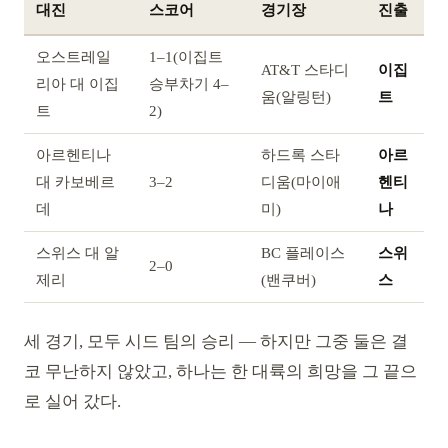
대진
스코어
경기장
진출
오스트레일
1–1(이집트
AT&T 스타디
이집
리아 대 이집
승부차기 4–
움(알링턴)
트
트
2)
아르헨티나
하드록 스타
아르
대 카보베르
3–2
디움(마이애
헨티
데
미)
나
스위스 대 알
BC 플레이스
스위
2–0
제리
(밴쿠버)
스
세 경기, 모두 시드 팀의 승리 — 하지만 그중 둘은 결
코 무난하지 않았고, 하나는 한 대륙의 희망을 그 끝으
로 실어 갔다.