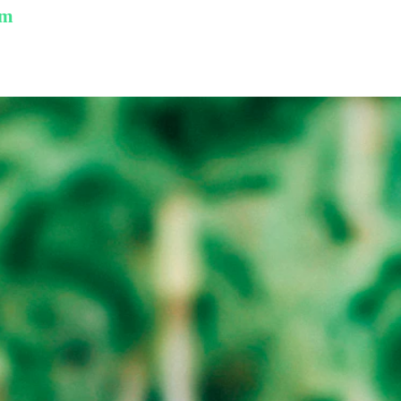
am
ption