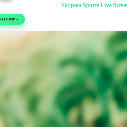
garder gratuitement sur
Skypiea Sports Live Stre
ball, MMA, sport auto, tennis et plus de 30 sports — en direct et gratuit, sans inscri
Regarder
→