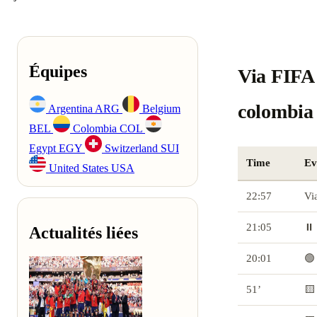
Équipes
Via FIFA 
colombia
Argentina
ARG
Belgium
BEL
Colombia
COL
Egypt
EGY
Switzerland
SUI
Time
Ev
United States
USA
22:57
Vi
21:05
⏸️
Actualités liées
20:01
🟢
51’
🟨