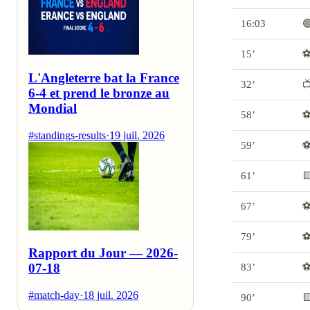
16:03

15’
⚽
L'Angleterre bat la France
32’

6-4 et prend le bronze au
Mondial
58’
⚽
#standings-results
·
19 juil. 2026
59’
⚽
61’

67’
⚽
79’
⚽
Rapport du Jour — 2026-
07-18
83’
⚽
#match-day
·
18 juil. 2026
90’
