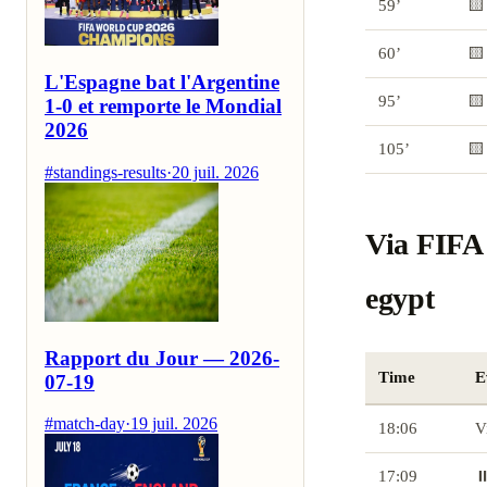
59’
🟨
60’
🟨
L'Espagne bat l'Argentine
95’
🟨
1-0 et remporte le Mondial
2026
105’
🟨
#standings-results
·
20 juil. 2026
Via FIFA 
egypt
Rapport du Jour — 2026-
Time
E
07-19
#match-day
·
19 juil. 2026
18:06
V
17:09
⏸