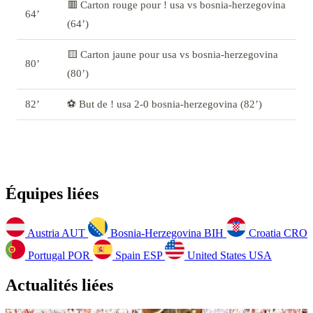
🟥 Carton rouge pour ! usa vs bosnia-herzegovina
64’
(64’)
🟨 Carton jaune pour usa vs bosnia-herzegovina
80’
(80’)
82’
⚽ But de ! usa 2-0 bosnia-herzegovina (82’)
Équipes liées
Austria
AUT
Bosnia-Herzegovina
BIH
Croatia
CRO
Portugal
POR
Spain
ESP
United States
USA
Actualités liées