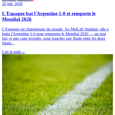
20 juil. 2026
L'Espagne bat l'Argentine 1-0 et remporte le
Mondial 2026
L'Espagne est championne du monde. Au MetLife Stadium, elle a
battu l'Argentine 1-0 pour remporter le Mondial 2026 — un seul
but, et une cage inviolée, pour trancher une finale entre les deux
équip...
Lire la suite
→