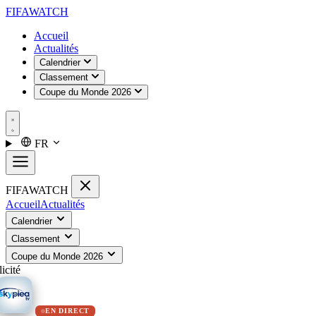
FIFA
WATCH
Accueil
Actualités
Calendrier
Classement
Coupe du Monde 2026
FR
FIFA
WATCH
Accueil
Actualités
Calendrier
Classement
Coupe du Monde 2026
icité
EN DIRECT