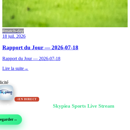
#match-day
18 juil. 2026
Rapport du Jour — 2026-07-18
Rapport du Jour — 2026-07-18
Lire la suite
→
icité
EN DIRECT
arder gratuitement sur
Skypiea Sports Live Stream
ball, MMA, sport auto, tennis et plus de 30 sports — en direct et gratuit, sans inscri
egarder
→