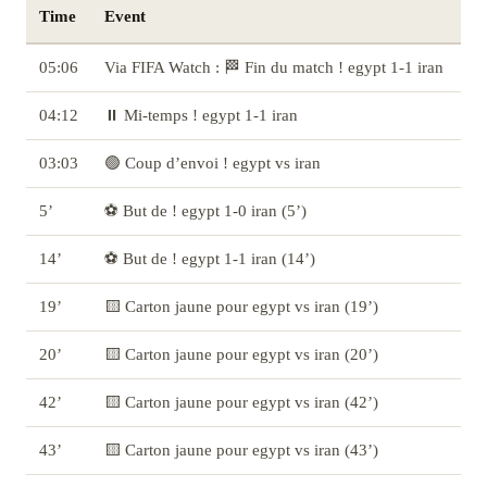
Time
Event
05:06
Via FIFA Watch : 🏁 Fin du match ! egypt 1-1 iran
04:12
⏸️ Mi-temps ! egypt 1-1 iran
03:03
🟢 Coup d’envoi ! egypt vs iran
5’
⚽ But de ! egypt 1-0 iran (5’)
14’
⚽ But de ! egypt 1-1 iran (14’)
19’
🟨 Carton jaune pour egypt vs iran (19’)
20’
🟨 Carton jaune pour egypt vs iran (20’)
42’
🟨 Carton jaune pour egypt vs iran (42’)
43’
🟨 Carton jaune pour egypt vs iran (43’)