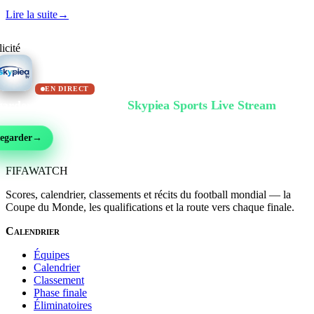
Lire la suite
→
icité
EN DIRECT
arder gratuitement sur
Skypiea Sports Live Stream
ball, MMA, sport auto, tennis et plus de 30 sports — en direct et gratuit, sans inscri
egarder
→
FIFA
WATCH
Scores, calendrier, classements et récits du football mondial — la
Coupe du Monde, les qualifications et la route vers chaque finale.
Calendrier
Équipes
Calendrier
Classement
Phase finale
Éliminatoires