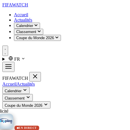
FIFA
WATCH
Accueil
Actualités
Calendrier
Classement
Coupe du Monde 2026
FR
FIFA
WATCH
Accueil
Actualités
Calendrier
Classement
Coupe du Monde 2026
icité
EN DIRECT