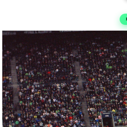
Re
Foot