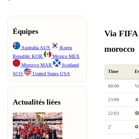
Équipes
Via FIFA 
morocco
Australia
AUS
Korea
Republic
KOR
Mexico
MEX
Morocco
MAR
Scotland
Time
E
SCO
United States
USA
00:00
Vi
23:09
⏸️
Actualités liées
22:03
🟢
2’
⚽ 