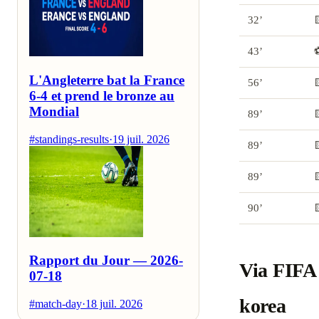
32’

43’
⚽
L'Angleterre bat la France
56’

6-4 et prend le bronze au
Mondial
89’

#standings-results
·
19 juil. 2026
89’

89’

90’

Rapport du Jour — 2026-
Via FIFA 
07-18
korea
#match-day
·
18 juil. 2026