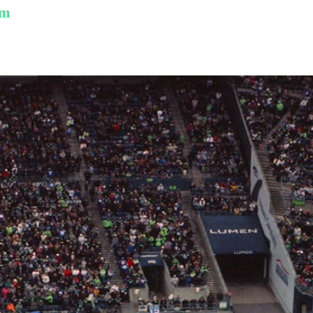
am
ption