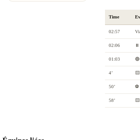
Time
Ev
02:57
Vi
02:06
⏸️
01:03
🟢
4’
🟨
50’
⚽ 
58’
🟨