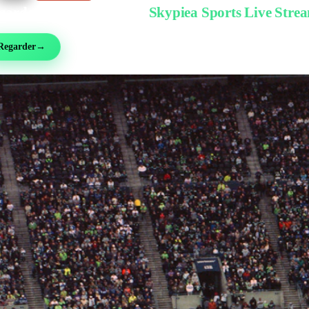
garder gratuitement sur
Skypiea Sports Live Stre
ball, MMA, sport auto, tennis et plus de 30 sports — en direct et gratuit, sans inscri
Regarder
→