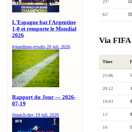
23’
🟨
65’
🟨
L'Espagne bat l'Argentine
1-0 et remporte le Mondial
2026
Via FIFA 
#standings-results
·
20 juil. 2026
Time
21:06
V
20:12
⏸
Rapport du Jour — 2026-
19:03

07-19
11’
⚽
#match-day
·
19 juil. 2026
16’
