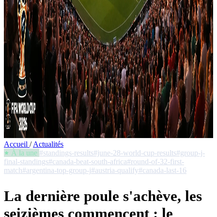
Accueil
/
Actualités
À la une
#standings-results
#june-28-world-cup-results
#group-j-
final-standings
#canada-beat-south-africa
#round-of-32-first-
match
#argentina-top-group-j
#austria-qualify
#canada-last-16
La dernière poule s'achève, les
seizièmes commencent : le