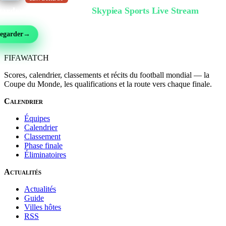
arder gratuitement sur
Skypiea Sports Live Stream
ball, MMA, sport auto, tennis et plus de 30 sports — en direct et gratuit, sans inscri
egarder
→
FIFA
WATCH
Scores, calendrier, classements et récits du football mondial — la
Coupe du Monde, les qualifications et la route vers chaque finale.
Calendrier
Équipes
Calendrier
Classement
Phase finale
Éliminatoires
Actualités
Actualités
Guide
Villes hôtes
RSS