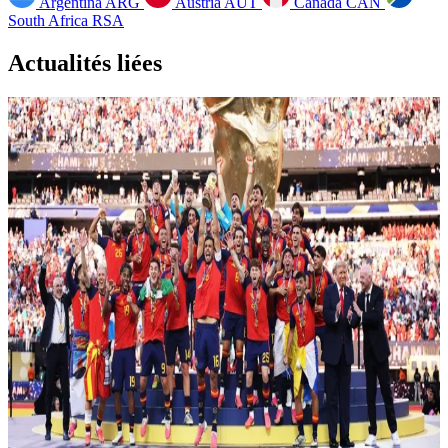
Argentina
ARG
Austria
AUT
Canada
CAN
South Africa
RSA
Actualités liées