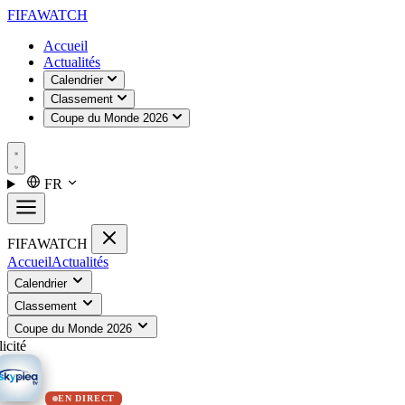
FIFA
WATCH
Accueil
Actualités
Calendrier
Classement
Coupe du Monde 2026
FR
FIFA
WATCH
Accueil
Actualités
Calendrier
Classement
Coupe du Monde 2026
icité
EN DIRECT