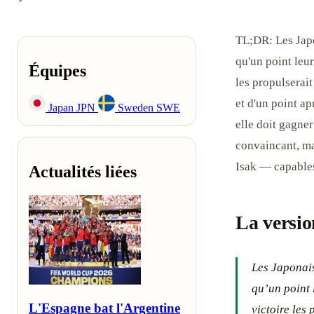
TL;DR: Les Japo
qu'un point leu
Équipes
les propulserai
et d'un point ap
Japan
JPN
Sweden
SWE
elle doit gagner
convaincant, ma
Isak — capables
Actualités liées
La versio
Les Japonais
qu’un point 
L'Espagne bat l'Argentine
victoire les