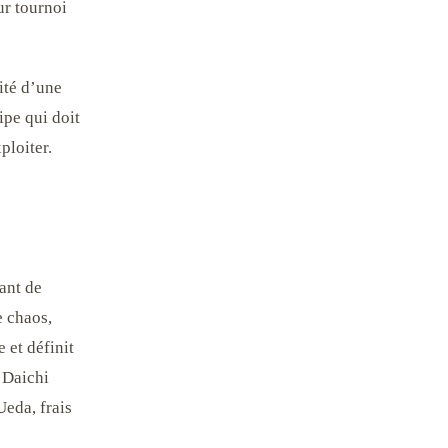
ur tournoi
ité d’une
ipe qui doit
ploiter.
ant de
e chaos,
 et définit
 Daichi
Ueda, frais