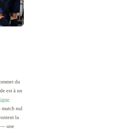
 sommet du
de est à un
ligne
n match nul
rontent la
x — une