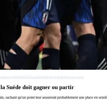
wataru-endo
#daichi-kamada
#takefusa-kubo
#ayase-ueda
 la Suède doit gagner ou partir
, sachant qu'un point leur assurerait probablement une place en seizièm