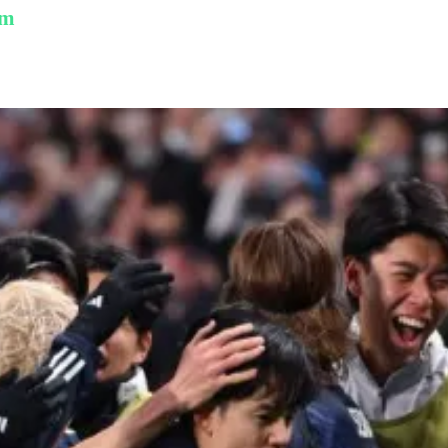
am
ption