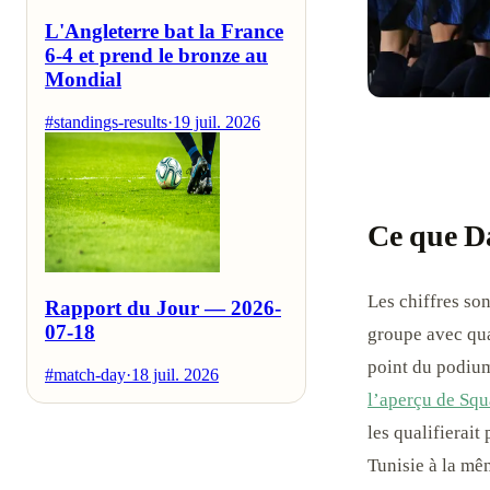
L'Angleterre bat la France
6-4 et prend le bronze au
Mondial
#standings-results
·
19 juil. 2026
Ce que Da
Les chiffres son
Rapport du Jour — 2026-
07-18
groupe avec qua
point du podium 
#match-day
·
18 juil. 2026
l’aperçu de Sq
les qualifierai
Tunisie à la mê