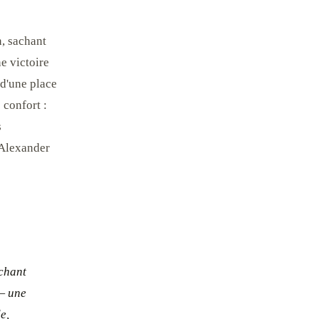
, sachant
e victoire
 d'une place
 confort :
s
 Alexander
achant
 — une
e,