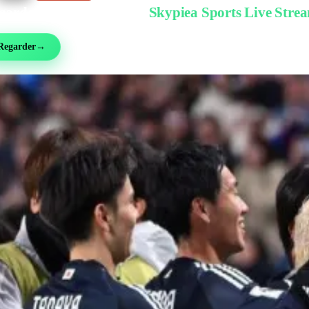
garder gratuitement sur
Skypiea Sports Live Stre
ball, MMA, sport auto, tennis et plus de 30 sports — en direct et gratuit, sans inscri
Regarder
→