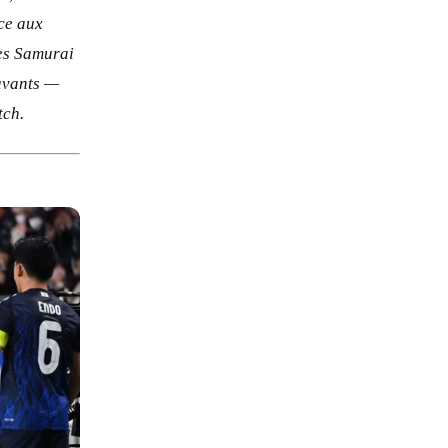
ace aux
Les Samurai
’avants —
tch.