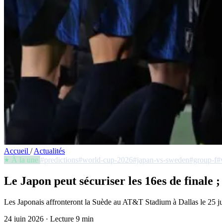
Accueil
/
Actualités
À la une
#predictions
#world-cup-2026
#japan-vs-sweden
#group-f
#
Le Japon peut sécuriser les 16es de finale ;
Les Japonais affronteront la Suède au AT&T Stadium à Dallas le 25 juin
24 juin 2026
·
Lecture 9 min