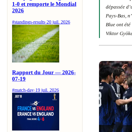
1-0 et remporte le Mondial
dépassée d’u
2026
Pays-Bas, n’
#standings-results
·
20 juil. 2026
Blue ont été
Viktor Gyöke
Rapport du Jour — 2026-
07-19
#match-day
·
19 juil. 2026