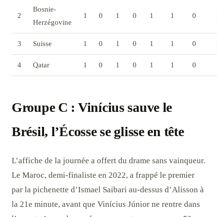
Bosnie-
2
1
0
1
0
1
1
0
Herzégovine
3
Suisse
1
0
1
0
1
1
0
4
Qatar
1
0
1
0
1
1
0
Groupe C : Vinícius sauve le
Brésil, l’Écosse se glisse en tête
L’affiche de la journée a offert du drame sans vainqueur.
Le Maroc, demi-finaliste en 2022, a frappé le premier
par la pichenette d’Ismael Saibari au-dessus d’Alisson à
la 21e minute, avant que Vinícius Júnior ne rentre dans