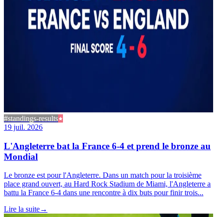
#standings-results
19 juil. 2026
L'Angleterre bat la France 6-4 et prend le bronze au
Mondial
Le bronze est pour l'Angleterre. Dans un match pour la troisième
place grand ouvert, au Hard Rock Stadium de Miami, l'Angleterre a
battu la France 6-4 dans une rencontre à dix buts pour finir trois...
Lire la suite
→