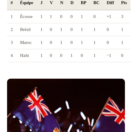
#
Équipe
J
V
N
D
BP
BC
Diff
Pts
1
Écosse
1
1
0
0
1
0
+1
3
2
Brésil
1
0
1
0
1
1
0
1
3
Maroc
1
0
1
0
1
1
0
1
4
Haïti
1
0
0
1
0
1
−1
0