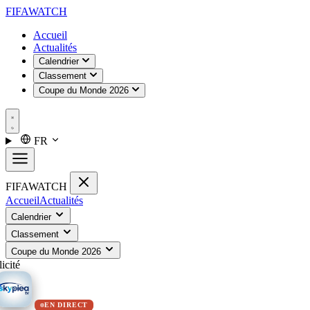
FIFA
WATCH
Accueil
Actualités
Calendrier
Classement
Coupe du Monde 2026
FR
FIFA
WATCH
Accueil
Actualités
Calendrier
Classement
Coupe du Monde 2026
icité
EN DIRECT