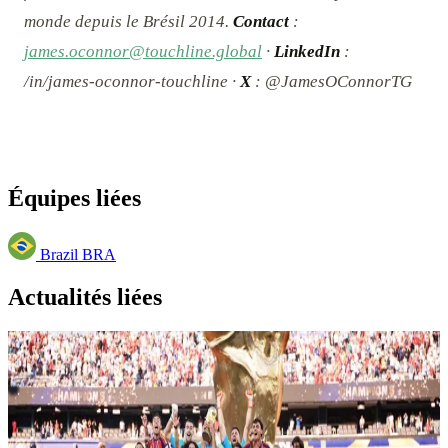
monde depuis le Brésil 2014.
Contact
:
james.oconnor@touchline.global
·
LinkedIn
:
/in/james-oconnor-touchline ·
X
: @JamesOConnorTG
Équipes liées
Brazil
BRA
Actualités liées