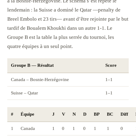
à la Bosnie-Herzégovine. Le schéma s’est répété le
lendemain : la Suisse a dominé le Qatar —penalty de
Breel Embolo et 23 tirs— avant d’être rejointe par le but
tardif de Boualem Khoukhi dans un autre 1-1. Le
Groupe B est la table la plus serrée du tournoi, les
quatre équipes à un seul point.
Groupe B — Résultat
Score
Canada – Bosnie-Herzégovine
1–1
Suisse – Qatar
1–1
#
Équipe
J
V
N
D
BP
BC
Diff
1
Canada
1
0
1
0
1
1
0