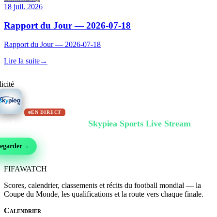
18 juil. 2026
Rapport du Jour — 2026-07-18
Rapport du Jour — 2026-07-18
Lire la suite
→
icité
EN DIRECT
arder gratuitement sur
Skypiea Sports Live Stream
ball, MMA, sport auto, tennis et plus de 30 sports — en direct et gratuit, sans inscri
egarder
→
FIFA
WATCH
Scores, calendrier, classements et récits du football mondial — la
Coupe du Monde, les qualifications et la route vers chaque finale.
Calendrier