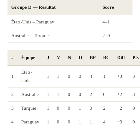
Groupe D — Résultat
Score
États-Unis – Paraguay
4–1
Australie – Turquie
2–0
#
Équipe
J
V
N
D
BP
BC
Diff
Pts
États-
1
1
1
0
0
4
1
+3
3
Unis
2
Australie
1
1
0
0
2
0
+2
3
3
Turquie
1
0
0
1
0
2
−2
0
4
Paraguay
1
0
0
1
1
4
−3
0