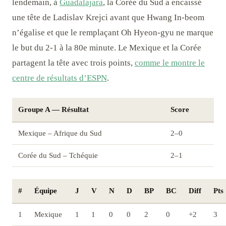
lendemain, à
Guadalajara
, la Corée du Sud a encaissé
une tête de Ladislav Krejci avant que Hwang In-beom
n’égalise et que le remplaçant Oh Hyeon-gyu ne marque
le but du 2-1 à la 80e minute. Le Mexique et la Corée
partagent la tête avec trois points,
comme le montre le
centre de résultats d’ESPN
.
Groupe A — Résultat
Score
Mexique – Afrique du Sud
2–0
Corée du Sud – Tchéquie
2–1
#
Équipe
J
V
N
D
BP
BC
Diff
Pts
1
Mexique
1
1
0
0
2
0
+2
3