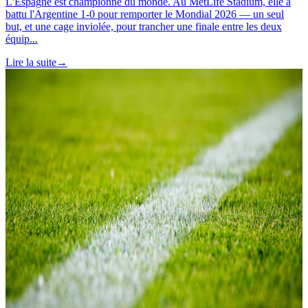
L'Espagne est championne du monde. Au MetLife Stadium, elle a
battu l'Argentine 1-0 pour remporter le Mondial 2026 — un seul
but, et une cage inviolée, pour trancher une finale entre les deux
équip...
Lire la suite
→