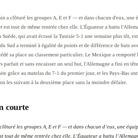
in a clôturé les groupes A, E et F — et dans chacun d'eux, une 
 et est tout de même rentrée chez elle. L'Équateur a battu l'Allem
a Suède, qui avait écrasé la Tunisie 5-1 une semaine plus tôt, est
du Sud a terminé à égalité de points et de différence de buts av
cédé sa place au classement particulier. Le Mexique a remporté 
 parfait et sans encaisser un seul but, l'Allemagne a fini en tê
ite grâce au matelas du 7-1 du premier jour, et les Pays-Bas ont 
on les suivant à la deuxième place sans la moindre défaite.
n courte
 clôturé les groupes A, E et F — et dans chacun d’eux, une équipe
est tout de même rentrée chez elle. L’Équateur a battu l’Allemag