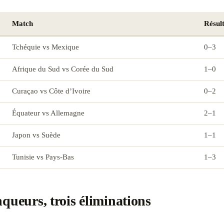
Match
Résul
Tchéquie vs Mexique
0–3
Afrique du Sud vs Corée du Sud
1–0
Curaçao vs Côte d’Ivoire
0–2
Équateur vs Allemagne
2–1
Japon vs Suède
1–1
Tunisie vs Pays-Bas
1–3
nqueurs, trois éliminations