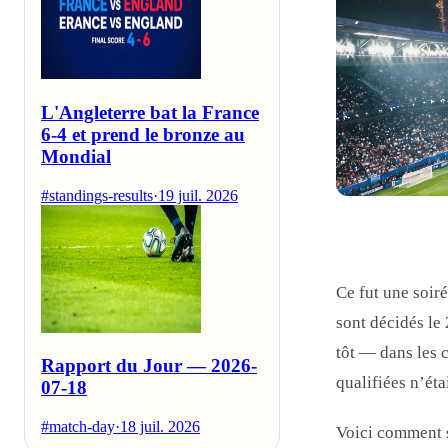
L'Angleterre bat la France
6-4 et prend le bronze au
Mondial
#standings-results
·
19 juil. 2026
Ce fut une soiré
sont décidés le 
tôt — dans les c
Rapport du Jour — 2026-
qualifiées n’éta
07-18
#match-day
·
18 juil. 2026
Voici comment s