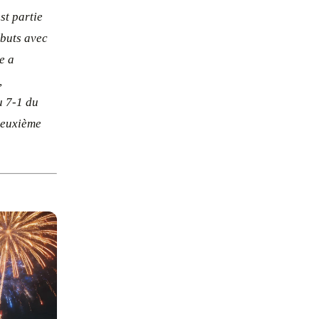
st partie
 buts avec
e a
,
u 7-1 du
 deuxième