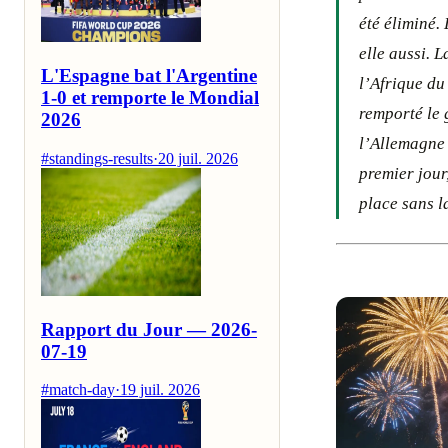
été éliminé.
elle aussi. 
L'Espagne bat l'Argentine
l’Afrique du
1-0 et remporte le Mondial
remporté le 
2026
l’Allemagne 
#standings-results
·
20 juil. 2026
premier jour
place sans l
Rapport du Jour — 2026-
07-19
#match-day
·
19 juil. 2026