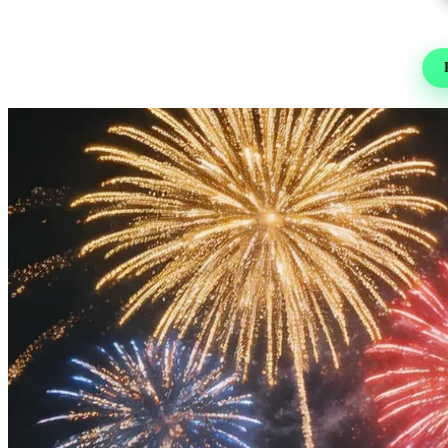
Re
Foot