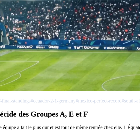
-final-standings
#ecuador-2-1-germany
#mexico-perfect-record
#south-af
écide des Groupes A, E et F
équipe a fait le plus dur et est tout de même rentrée chez elle. L'Équat