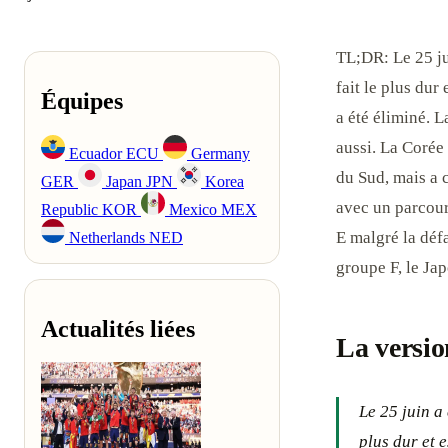
TL;DR: Le 25 ju
fait le plus dur
Équipes
a été éliminé. L
aussi. La Corée 
Ecuador
ECU
Germany
du Sud, mais a 
GER
Japan
JPN
Korea
avec un parcours
Republic
KOR
Mexico
MEX
E malgré la défa
Netherlands
NED
groupe F, le Jap
Actualités liées
La versio
Le 25 juin a
plus dur et 