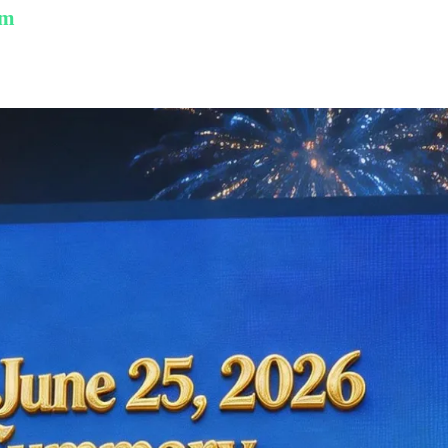
am
ption