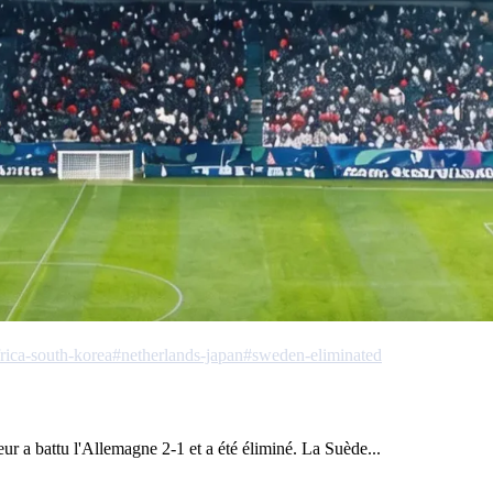
rica-south-korea
#netherlands-japan
#sweden-eliminated
eur a battu l'Allemagne 2-1 et a été éliminé. La Suède...