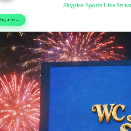
garder gratuitement sur
Skypiea Sports Live Stre
ball, MMA, sport auto, tennis et plus de 30 sports — en direct et gratuit, sans inscri
Regarder
→