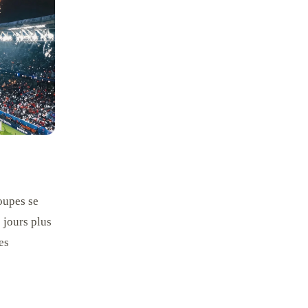
oupes se
s jours plus
es