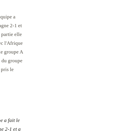
équipe a
agne 2-1 et
 partie elle
ec l'Afrique
le groupe A
te du groupe
pris le
 a fait le
ne 2-1 et a