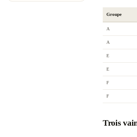
Groupe
A
A
E
E
F
F
Trois vai