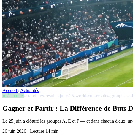
Accueil
/
Actualités
À la une
#standings-results
#june-25-world-cup-results
#groups-a-e-f
Gagner et Partir : La Différence de Buts D
Le 25 juin a clôturé les groupes A, E et F — et dans chacun d'eux, une 
26 juin 2026
·
Lecture 14 min