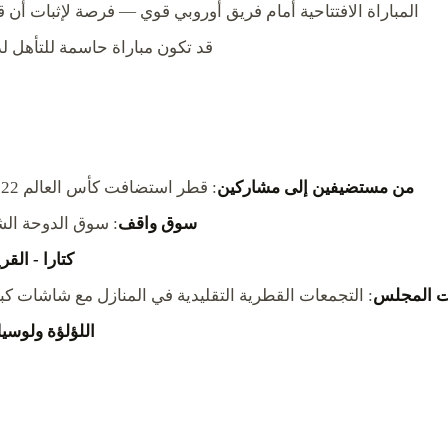
— 13 يونيو، 22:00 AST. المباراة الافتتاحية أمام فريق أوروبي قوي — فرصة لإثب
— 24 يونيو، 22:00 AST. قد تكون مباراة حاسمة للتأهل ل
من مستضيفين إلى مشاركين
: قطر استضافت كأس العالم 2022 وتعود الآن كفريق مؤهل لـ 2026 — مصدر فخر وطني هائل
سوق واقف
: سوق الدوحة الش
كتارا - القر
 المجلس
: التجمعات القطرية التقليدية في المنازل مع شاشات ك
اللؤلؤة ولوسي