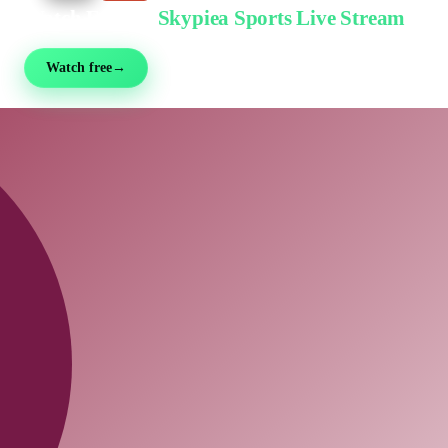
Watch Free on
Skypiea Sports Live Stream
Football, MMA, motorsport, tennis & 30+ sports — live & free, no sign-up
Watch free
→