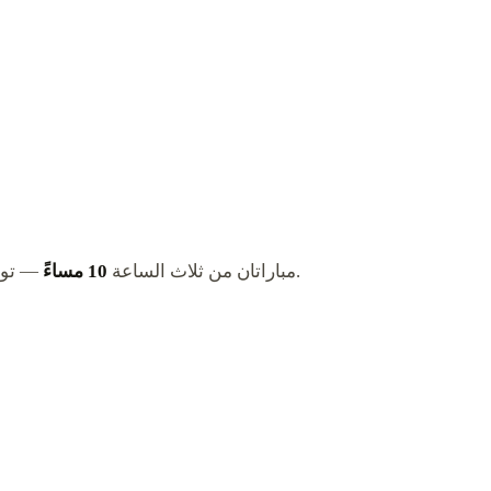
— توقيت مسائي مريح يناسب تمامًا ثقافة المقاهي والمجالس القطرية. فقط مباراة كندا الساعة 1 صباحًا تتطلب السهر بعد منتصف الليل.
مباراتان من ثلاث الساعة
10 مساءً