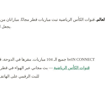
لعالم.
يجعل الجدول مريحًا جدًا لمنظّمي 2022 الذين يعودون الآن كفريق مؤهل.
— جميع الـ 104 مباريات. مقرها في الدوحة، قطر. متوفرة عبر القمر الصناعي والكيبل وبث beIN CONNECT
قنوات الكأس الرياضية
— بث مجاني عبر الهواء في قطر. ج
— منصة beIN للبث الرقمي على ا