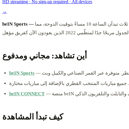
HD streaming · No sign-up required · All devices
→
قنوات الكأس الرياضية تبث مباريات قطر مجانًا. مباراتان من ثلاث تبدآن الساعة 10 مساءً بتوقيت الدوحة، مما
أين تشاهد: مجاني ومدفوع
beIN Sports
ميع مباريات المنتخب القطري بالإضافة إلى مباريات مختارة
لهاتف والتابلت والتلفزيون الذكي
beIN CONNECT
كيف تبدأ المشاهدة