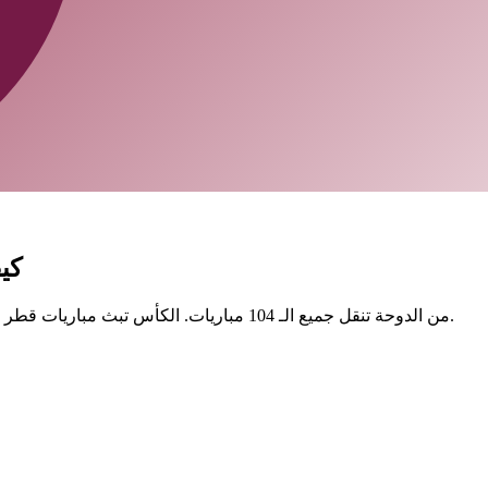
أرض
beIN Sports من الدوحة تنقل جميع الـ 104 مباريات. الكأس تبث مباريات قطر مجانًا. مباراتان من ثلاث الساعة 10 مساءً — جدول مريح.