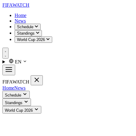
FIFA
WATCH
Home
News
Schedule
Standings
World Cup 2026
EN
FIFA
WATCH
Home
News
Schedule
Standings
World Cup 2026