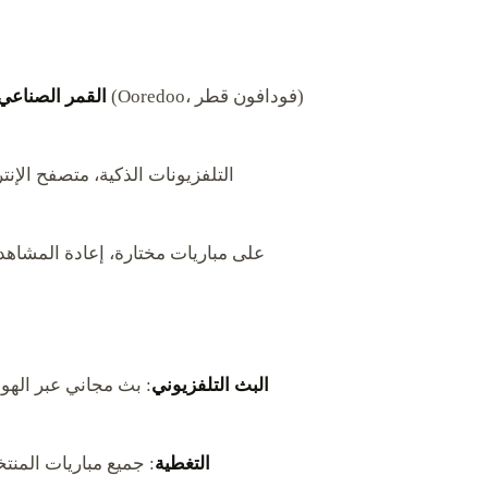
: متوفرة على جميع مزودي الخدمة الرئيسيين في قطر (Ooredoo، فودافون قطر)
القمر الصناعي/
: iOS، أندرويد، Apple TV، Android TV، Fire TV، التلفزيونات الذكية، متصفح
: مشاهدة متعددة الشاشات، 4K UHD على مباريات مختارة، إعاد
البث التلفزيوني
: بث مجاني عبر الهو
التغطية
: جميع مباريات المنت