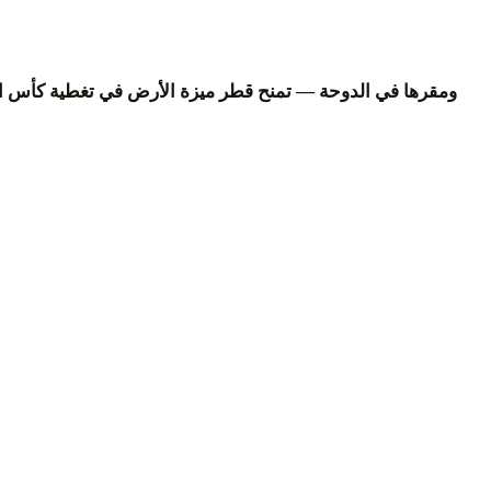
beIN Sports — ومقرها في الدوحة — تمنح قطر ميزة الأرض في تغطية كأس ا